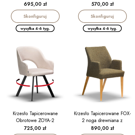
podłokietnikiem
Cena
Cena
695,00 zł
570,00 zł
Skonfiguruj
Skonfiguruj
wysyłka 4-6 tyg.
wysyłka 4-6 tyg.
Krzesło Tapicerowane
Krzesło Tapicerowane FOX-
Obrotowe ZOYA-2
2 noga drewniana z
podłokietnikiem
Cena
Cena
725,00 zł
890,00 zł