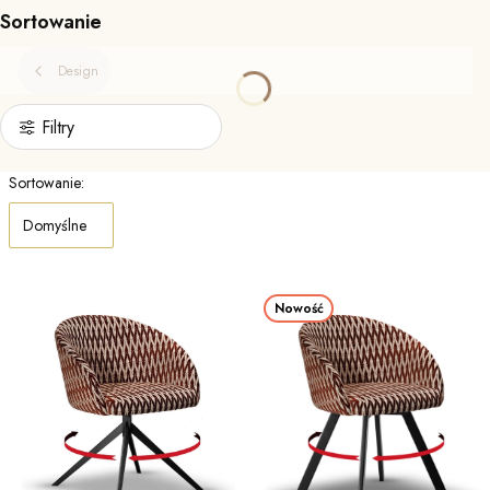
Sortowanie
Design
Filtry
Lista produktów
Sortowanie:
Domyślne
Nowość