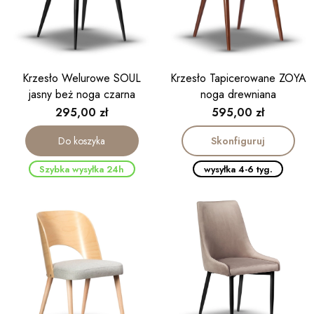
Krzesło Welurowe SOUL
Krzesło Tapicerowane ZOYA
jasny beż noga czarna
noga drewniana
Cena
Cena
295,00 zł
595,00 zł
Skonfiguruj
Do koszyka
Szybka wysyłka 24h
wysyłka 4-6 tyg.