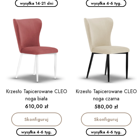
wysyłka 14-21 dni
wysyłka 4-6 tyg.
Krzesło Tapicerowane CLEO
Krzesło Tapicerowane CLEO
noga biała
noga czarna
Cena
Cena
610,00 zł
580,00 zł
Skonfiguruj
Skonfiguruj
wysyłka 4-6 tyg.
wysyłka 4-6 tyg.