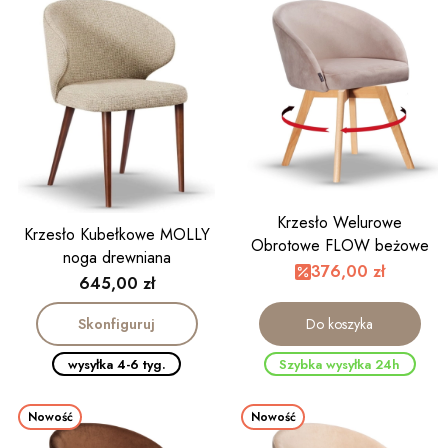
Krzesło Welurowe
Krzesło Kubełkowe MOLLY
Obrotowe FLOW beżowe
noga drewniana
noga drewniana kolor dąb
376,00 zł
Cena
645,00 zł
Skonfiguruj
Do koszyka
wysyłka 4-6 tyg.
Szybka wysyłka 24h
Nowość
Nowość