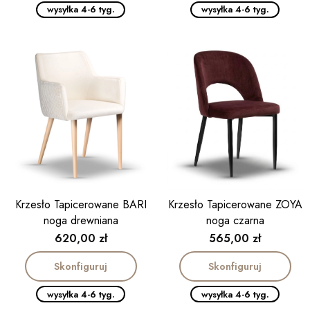
wysyłka 4-6 tyg.
wysyłka 4-6 tyg.
Krzesło Tapicerowane BARI
Krzesło Tapicerowane ZOYA
noga drewniana
noga czarna
Cena
Cena
620,00 zł
565,00 zł
Skonfiguruj
Skonfiguruj
wysyłka 4-6 tyg.
wysyłka 4-6 tyg.