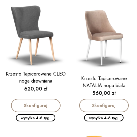
Krzesło Tapicerowane CLEO
Krzesło Tapicerowane
noga drewniana
NATALIA noga biała
Cena
620,00 zł
Cena
560,00 zł
Skonfiguruj
Skonfiguruj
wysyłka 4-6 tyg.
wysyłka 4-6 tyg.