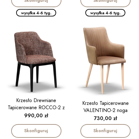
Skonfiguruj
Skonfiguruj
wysyłka 4-6 tyg.
wysyłka 4-6 tyg.
Krzesło Drewniane
Krzesło Tapicerowane
Tapicerowane ROCCO-2 z
VALENTINO-2 noga
podłokietnikiem
Cena
990,00 zł
drewniana
Cena
730,00 zł
Skonfiguruj
Skonfiguruj