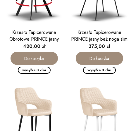
Krzesło Tapicerowane
Krzesło Tapicerowane
Obrotowe PRINCE jasny
PRINCE jasny beż noga slim
beż
Cena
Cena
420,00 zł
375,00 zł
Do koszyka
Do koszyka
wysyłka 3 dni
wysyłka 3 dni