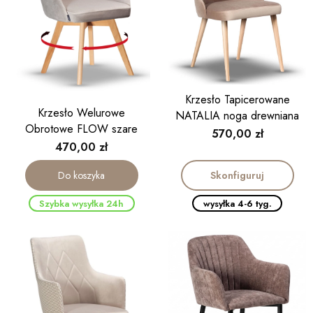
Krzesło Tapicerowane
Krzesło Welurowe
NATALIA noga drewniana
Obrotowe FLOW szare
Cena
570,00 zł
noga drewniana kolor dąb
Cena
470,00 zł
Skonfiguruj
Do koszyka
Szybka wysyłka 24h
wysyłka 4-6 tyg.