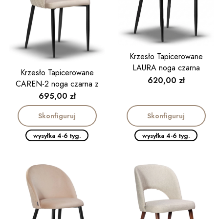
Krzesło Tapicerowane
LAURA noga czarna
Krzesło Tapicerowane
Cena
620,00 zł
CAREN-2 noga czarna z
podłokietnikiem
Cena
695,00 zł
Skonfiguruj
Skonfiguruj
wysyłka 4-6 tyg.
wysyłka 4-6 tyg.