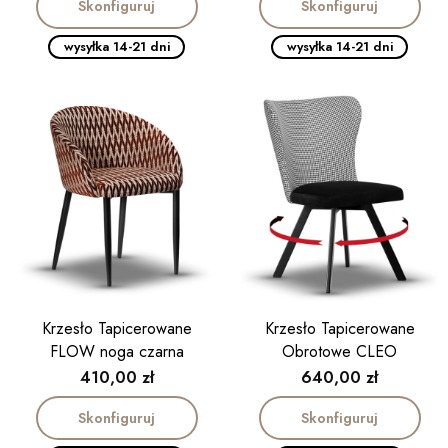
Skonfiguruj
Skonfiguruj
wysyłka 14-21 dni
wysyłka 14-21 dni
Krzesło Tapicerowane
Krzesło Tapicerowane
FLOW noga czarna
Obrotowe CLEO
Cena
Cena
410,00 zł
640,00 zł
Skonfiguruj
Skonfiguruj