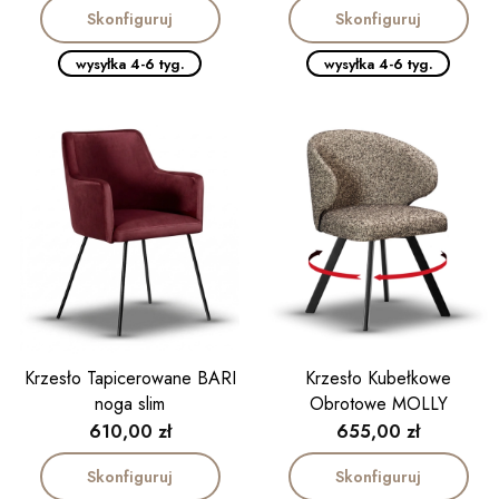
Skonfiguruj
Skonfiguruj
wysyłka 4-6 tyg.
wysyłka 4-6 tyg.
Krzesło Tapicerowane BARI
Krzesło Kubełkowe
noga slim
Obrotowe MOLLY
Cena
Cena
610,00 zł
655,00 zł
Skonfiguruj
Skonfiguruj