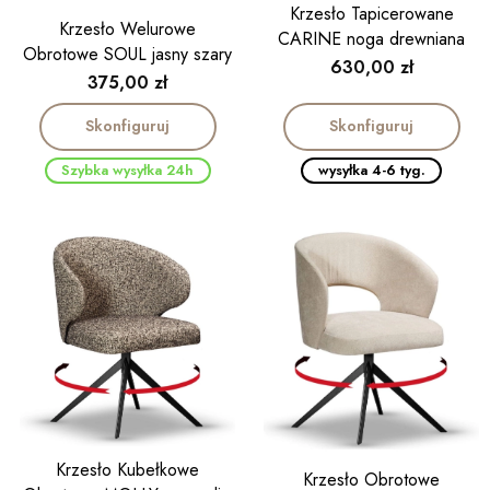
Krzesło Tapicerowane
Krzesło Welurowe
CARINE noga drewniana
Obrotowe SOUL jasny szary
Cena
630,00 zł
noga drewniana kolor dąb
Cena
375,00 zł
Skonfiguruj
Skonfiguruj
Szybka wysyłka 24h
wysyłka 4-6 tyg.
Krzesło Kubełkowe
Krzesło Obrotowe