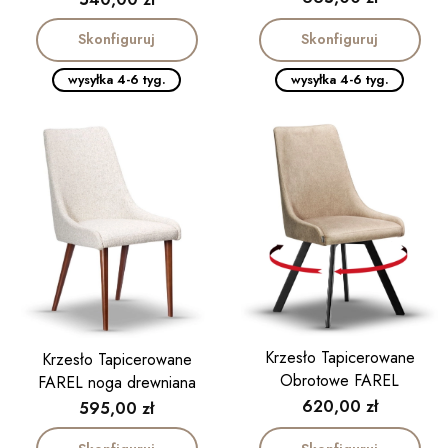
Skonfiguruj
Skonfiguruj
wysyłka 4-6 tyg.
wysyłka 4-6 tyg.
Krzesło Tapicerowane
Krzesło Tapicerowane
Obrotowe FAREL
FAREL noga drewniana
Cena
620,00 zł
Cena
595,00 zł