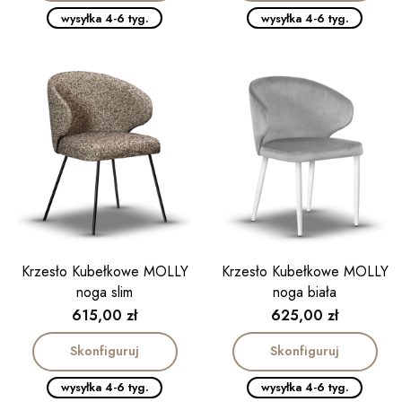
wysyłka 4-6 tyg.
wysyłka 4-6 tyg.
Krzesło Kubełkowe MOLLY
Krzesło Kubełkowe MOLLY
noga slim
noga biała
Cena
Cena
615,00 zł
625,00 zł
Skonfiguruj
Skonfiguruj
wysyłka 4-6 tyg.
wysyłka 4-6 tyg.