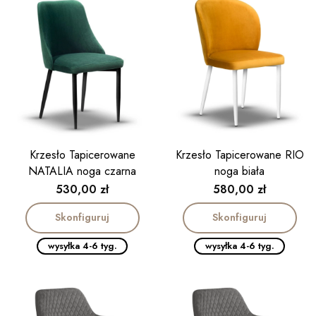
Krzesło Tapicerowane
Krzesło Tapicerowane RIO
NATALIA noga czarna
noga biała
Cena
Cena
530,00 zł
580,00 zł
Skonfiguruj
Skonfiguruj
wysyłka 4-6 tyg.
wysyłka 4-6 tyg.