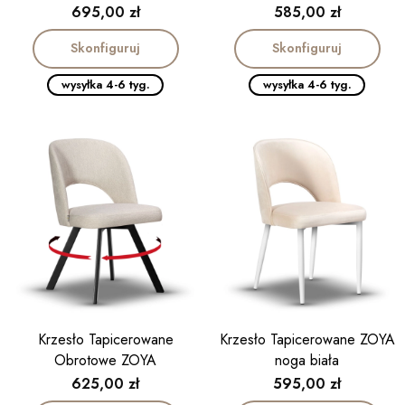
Cena
Cena
695,00 zł
585,00 zł
Skonfiguruj
Skonfiguruj
wysyłka 4-6 tyg.
wysyłka 4-6 tyg.
Krzesło Tapicerowane
Krzesło Tapicerowane ZOYA
Obrotowe ZOYA
noga biała
Cena
Cena
625,00 zł
595,00 zł