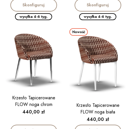
Skonfiguruj
Skonfiguruj
wysyłka 4-6 tyg.
wysyłka 4-6 tyg.
Nowość
Krzesło Tapicerowane
FLOW noga chrom
Krzesło Tapicerowane
Cena
FLOW noga biała
440,00 zł
Cena
440,00 zł