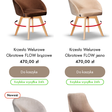
Krzesło Welurowe
Krzesło Welurowe
Obrotowe FLOW brązowe
Obrotowe FLOW jasno
noga drewniana kolor dąb
beżowe noga drewniana
Cena
Cena
470,00 zł
470,00 zł
kolor dąb
Do koszyka
Do koszyka
Szybka wysyłka 24h
Szybka wysyłka 24h
Nowość