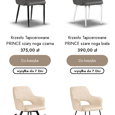
Krzesło Tapicerowane
Krzesło Tapicerowane
PRINCE szary noga czarna
PRINCE szare noga biała
Cena
Cena
375,00 zł
390,00 zł
Do koszyka
Do koszyka
wysyłka do 7 Dni
wysyłka do 7 Dni