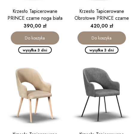
Krzesło Tapicerowane
Krzesło Tapicerowane
PRINCE czarne noga biała
Obrotowe PRINCE czarne
Cena
Cena
390,00 zł
420,00 zł
Do koszyka
Do koszyka
wysyłka 3 dni
wysyłka 3 dni