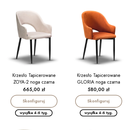
Krzesło Tapicerowane
Krzesło Tapicerowane
ZOYA-2 noga czarna
GLORIA noga czarna
Cena
Cena
665,00 zł
580,00 zł
Skonfiguruj
Skonfiguruj
wysyłka 4-6 tyg.
wysyłka 4-6 tyg.