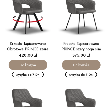
Krzesło Tapicerowane
Krzesło Tapicerowane
Obrotowe PRINCE szare
PRINCE szary noga slim
Cena
Cena
420,00 zł
375,00 zł
Do koszyka
Do koszyka
wysyłka do 7 Dni
wysyłka do 7 Dni