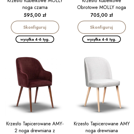
Krzesło Kubełkowe MOLLY
Krzesło Kubełkowe
noga czarna
Obrotowe MOLLY noga
kolor dąb
Cena
Cena
595,00 zł
705,00 zł
Skonfiguruj
Skonfiguruj
wysyłka 4-6 tyg.
wysyłka 4-6 tyg.
Krzesło Tapicerowane AMY-
Krzesło Tapicerowane AMY
2 noga drewniana z
noga drewniana