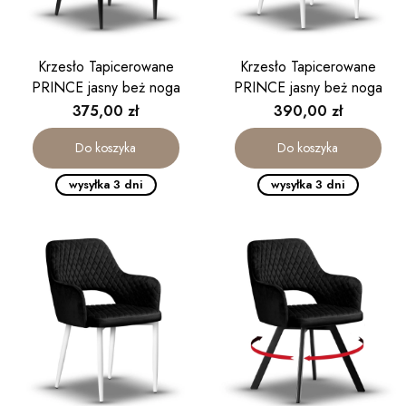
Krzesło Tapicerowane
Krzesło Tapicerowane
PRINCE jasny beż noga
PRINCE jasny beż noga
czarna
biała
Cena
Cena
375,00 zł
390,00 zł
Do koszyka
Do koszyka
wysyłka 3 dni
wysyłka 3 dni