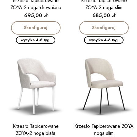
Krzesło Tapicerowane
Krzesło Tapicerowane
ZOYA-2 noga drewniana
ZOYA-2 noga slim
Cena
Cena
695,00 zł
685,00 zł
Skonfiguruj
Skonfiguruj
wysyłka 4-6 tyg.
wysyłka 4-6 tyg.
Krzesło Tapicerowane
Krzesło Tapicerowane ZOYA
ZOYA-2 noga biała
noga slim