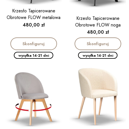
Krzesło Tapicerowane
Obrotowe FLOW metalowa
Krzesło Tapicerowane
obrotnica slim
Cena
480,00 zł
Obrotowe FLOW noga
metalowa
Cena
480,00 zł
Skonfiguruj
Skonfiguruj
wysyłka 14-21 dni
wysyłka 14-21 dni