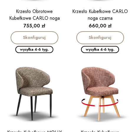
Krzesło Obrotowe
Krzesło Kubełkowe CARLO
Kubełkowe CARLO noga
noga czarna
drewniana kolor orzech
Cena
Cena
755,00 zł
660,00 zł
Skonfiguruj
Skonfiguruj
wysyłka 4-6 tyg.
wysyłka 4-6 tyg.