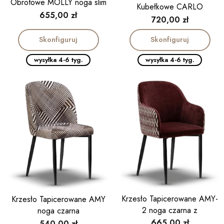
Obrotowe MOLLY noga slim
Kubełkowe CARLO
Cena
655,00 zł
Cena
720,00 zł
Skonfiguruj
Skonfiguruj
wysyłka 4-6 tyg.
wysyłka 4-6 tyg.
Krzesło Tapicerowane AMY-
Krzesło Tapicerowane AMY
2 noga czarna z
noga czarna
podłokietnikiem
Cena
665,00 zł
Cena
540,00 zł