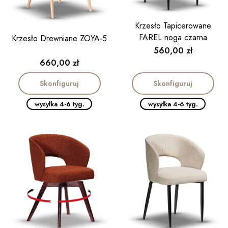
Krzesło Tapicerowane
FAREL noga czarna
Krzesło Drewniane ZOYA-5
Cena
560,00 zł
Cena
660,00 zł
Skonfiguruj
Skonfiguruj
wysyłka 4-6 tyg.
wysyłka 4-6 tyg.