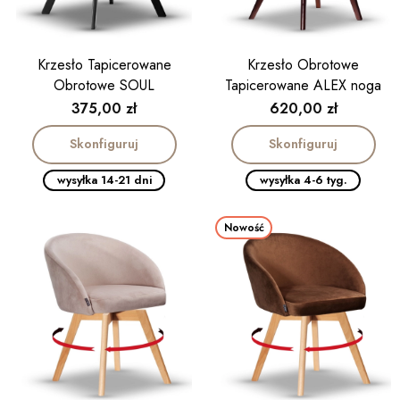
Krzesło Tapicerowane
Krzesło Obrotowe
Obrotowe SOUL
Tapicerowane ALEX noga
drewniana kolor orzech
Cena
Cena
375,00 zł
620,00 zł
Skonfiguruj
Skonfiguruj
wysyłka 14-21 dni
wysyłka 4-6 tyg.
Nowość