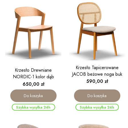
Krzesło Tapicerowane
Krzesło Drewniane
JACOB beżowe noga buk
NORDIC-1 kolor dąb
Cena
590,00 zł
Cena
650,00 zł
Do koszyka
Do koszyka
Szybka wysyłka 24h
Szybka wysyłka 24h