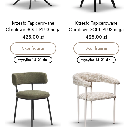
Krzesło Tapicerowane
Krzesło Tapicerowane
Obrotowe SOUL PLUS noga
Obrotowe SOUL PLUS noga
slim
drewniana czarna
Cena
Cena
425,00 zł
425,00 zł
Skonfiguruj
Skonfiguruj
wysyłka 14-21 dni
wysyłka 14-21 dni