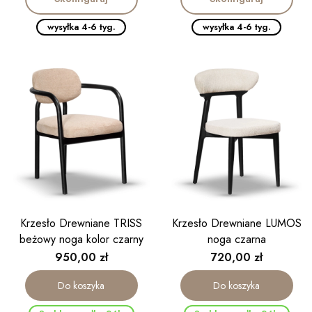
wysyłka 4-6 tyg.
wysyłka 4-6 tyg.
Krzesło Drewniane TRISS
Krzesło Drewniane LUMOS
beżowy noga kolor czarny
noga czarna
Cena
Cena
950,00 zł
720,00 zł
Do koszyka
Do koszyka