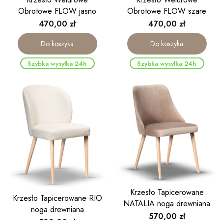
Obrotowe FLOW jasno
Obrotowe FLOW szare
beżowe noga drewniana
noga drewniana kolor dąb
Cena
Cena
470,00 zł
470,00 zł
kolor dąb
Do koszyka
Do koszyka
Szybka wysyłka 24h
Szybka wysyłka 24h
Krzesło Tapicerowane
Krzesło Tapicerowane RIO
NATALIA noga drewniana
noga drewniana
Cena
570,00 zł