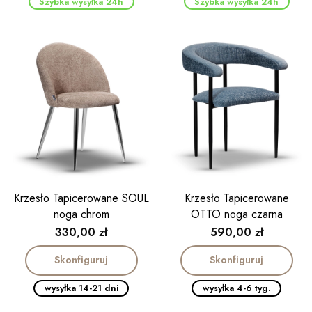
Szybka wysyłka 24h
Szybka wysyłka 24h
Krzesło Tapicerowane SOUL
Krzesło Tapicerowane
noga chrom
OTTO noga czarna
Cena
Cena
330,00 zł
590,00 zł
Skonfiguruj
Skonfiguruj
wysyłka 14-21 dni
wysyłka 4-6 tyg.