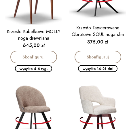
Krzesło Tapicerowane
Krzesło Kubełkowe MOLLY
Obrotowe SOUL noga slim
noga drewniana
Cena
375,00 zł
Cena
645,00 zł
Skonfiguruj
Skonfiguruj
wysyłka 4-6 tyg.
wysyłka 14-21 dni