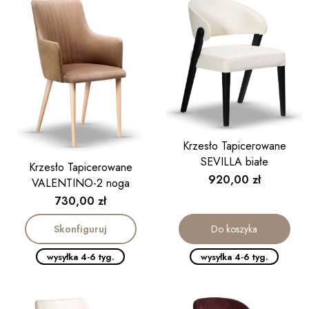
Krzesło Tapicerowane
SEVILLA białe
Krzesło Tapicerowane
Cena
920,00 zł
VALENTINO-2 noga
drewniana
Cena
730,00 zł
Skonfiguruj
Do koszyka
wysyłka 4-6 tyg.
wysyłka 4-6 tyg.