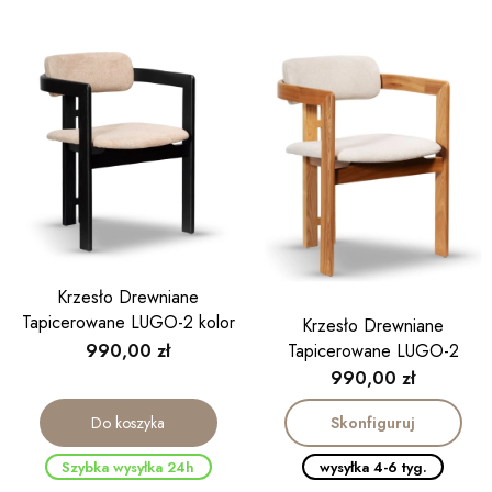
Krzesło Drewniane
Tapicerowane LUGO-2 kolor
Krzesło Drewniane
czarny
Cena
Tapicerowane LUGO-2
990,00 zł
Cena
990,00 zł
Skonfiguruj
Do koszyka
Szybka wysyłka 24h
wysyłka 4-6 tyg.