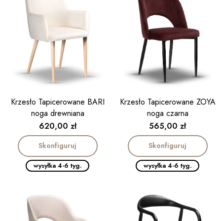
Krzesło Tapicerowane BARI
Krzesło Tapicerowane ZOYA
noga drewniana
noga czarna
Cena
Cena
620,00 zł
565,00 zł
Skonfiguruj
Skonfiguruj
wysyłka 4-6 tyg.
wysyłka 4-6 tyg.