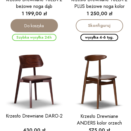
beżowe noga dąb
PLUS beżowe noga kolor
orzech
Cena
Cena
1 199,00 zł
1 250,00 zł
Skonfiguruj
Do koszyka
Szybka wysyłka 24h
wysyłka 4-6 tyg.
Krzesło Drewniane DARO-2
Krzesło Drewniane
ANDERS kolor orzech
Cena
Cena
430,00 zł
575,00 zł