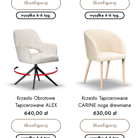
Skonfiguruj
Skonfiguruj
wysyłka 4-6 tyg.
wysyłka 4-6 tyg.
Krzesło Tapicerowane
Krzesło Obrotowe
CARINE noga drewniana
Tapicerowane ALEX
Cena
Cena
630,00 zł
640,00 zł
Skonfiguruj
Skonfiguruj
wysyłka 4-6 tyg.
wysyłka 4-6 tyg.