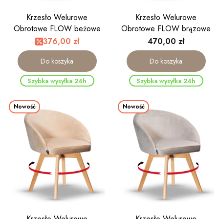
Krzesło Welurowe
Krzesło Welurowe
Obrotowe FLOW beżowe
Obrotowe FLOW brązowe
noga drewniana kolor dąb
noga drewniana kolor dąb
Cena
376,00 zł
470,00 zł
Do koszyka
Do koszyka
Szybka wysyłka 24h
Szybka wysyłka 24h
Nowość
Nowość
Krzesło Welurowe
Krzesło Welurowe