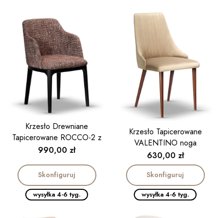
Krzesło Drewniane
Krzesło Tapicerowane
Tapicerowane ROCCO-2 z
VALENTINO noga
podłokietnikiem
Cena
990,00 zł
drewniana
Cena
630,00 zł
Skonfiguruj
Skonfiguruj
wysyłka 4-6 tyg.
wysyłka 4-6 tyg.