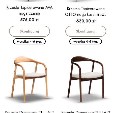
Krzesło Tapicerowane AVA
Krzesło Tapicerowane
noga czarna
OTTO noga kaszmirowa
Cena
575,00 zł
Cena
630,00 zł
Skonfiguruj
Skonfiguruj
wysyłka 4-6 tyg.
wysyłka 4-6 tyg.
Krzesło Drewniane TULLA-2
Krzesło Drewniane TULLA-2