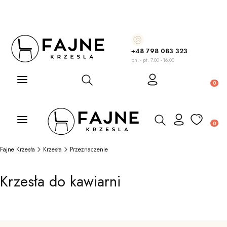
+48 798 083 323
pn. - pt. 7.00 - 16.00
Otwórz wyszukiwarkę
Produ
Otwórz wyszukiwarkę
Produ
Fajne Krzesła
Krzesła
Przeznaczenie
Krzesła do kawiarni