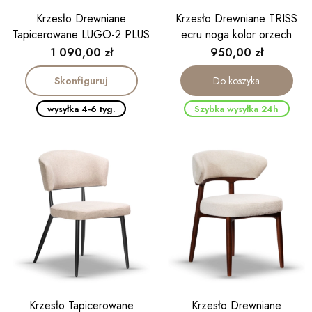
Krzesło Drewniane
Krzesło Drewniane TRISS
Tapicerowane LUGO-2 PLUS
ecru noga kolor orzech
Cena
Cena
1 090,00 zł
950,00 zł
Skonfiguruj
Do koszyka
wysyłka 4-6 tyg.
Szybka wysyłka 24h
Krzesło Tapicerowane
Krzesło Drewniane