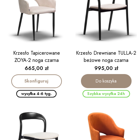
Krzesło Tapicerowane
Krzesło Drewniane TULLA-2
ZOYA-2 noga czarna
beżowe noga czarna
Cena
Cena
665,00 zł
995,00 zł
Skonfiguruj
Do koszyka
wysyłka 4-6 tyg.
Szybka wysyłka 24h