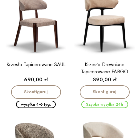
Krzesło Tapicerowane SAUL
Krzesło Drewniane
Tapicerowane FARGO
czarne
Cena
Cena
690,00 zł
890,00 zł
Skonfiguruj
Skonfiguruj
wysyłka 4-6 tyg.
Szybka wysyłka 24h