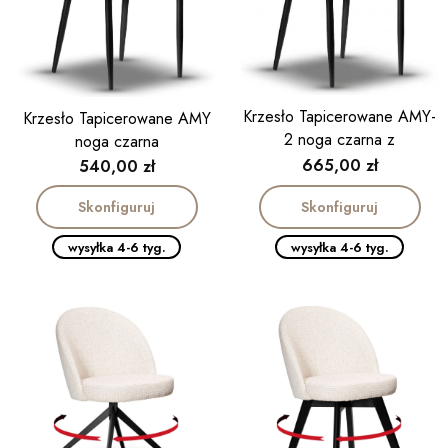
Krzesło Tapicerowane AMY-
Krzesło Tapicerowane AMY
2 noga czarna z
noga czarna
podłokietnikiem
Cena
665,00 zł
Cena
540,00 zł
Skonfiguruj
Skonfiguruj
wysyłka 4-6 tyg.
wysyłka 4-6 tyg.