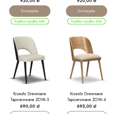
Cena
Cena
920,00 zł
920,00 zł
Do koszyka
Do koszyka
Szybka wysyłka 24h
Szybka wysyłka 24h
Krzesło Drewniane
Krzesło Drewniane
Tapicerowane ZOYA-3
Tapicerowane ZOYA-4
Cena
Cena
690,00 zł
695,00 zł