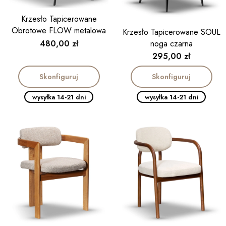
Krzesło Tapicerowane
Obrotowe FLOW metalowa
Krzesło Tapicerowane SOUL
obrotnica slim
Cena
480,00 zł
noga czarna
Cena
295,00 zł
Skonfiguruj
Skonfiguruj
wysyłka 14-21 dni
wysyłka 14-21 dni