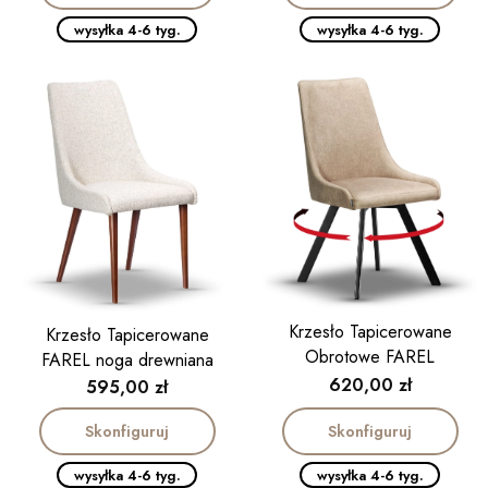
wysyłka 4-6 tyg.
wysyłka 4-6 tyg.
Krzesło Tapicerowane
Krzesło Tapicerowane
Obrotowe FAREL
FAREL noga drewniana
Cena
620,00 zł
Cena
595,00 zł
Skonfiguruj
Skonfiguruj
wysyłka 4-6 tyg.
wysyłka 4-6 tyg.