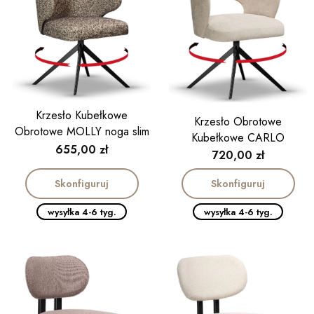
Krzesło Kubełkowe
Krzesło Obrotowe
Obrotowe MOLLY noga slim
Kubełkowe CARLO
Cena
655,00 zł
Cena
720,00 zł
Skonfiguruj
Skonfiguruj
wysyłka 4-6 tyg.
wysyłka 4-6 tyg.