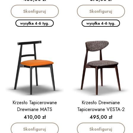
Skonfiguruj
Skonfiguruj
wysyłka 4-6 tyg.
wysyłka 4-6 tyg.
Krzesło Tapicerowane
Krzesło Drewniane
Drewniane MATS
Tapicerowane VESTA-2
Cena
Cena
410,00 zł
495,00 zł
Skonfiguruj
Skonfiguruj