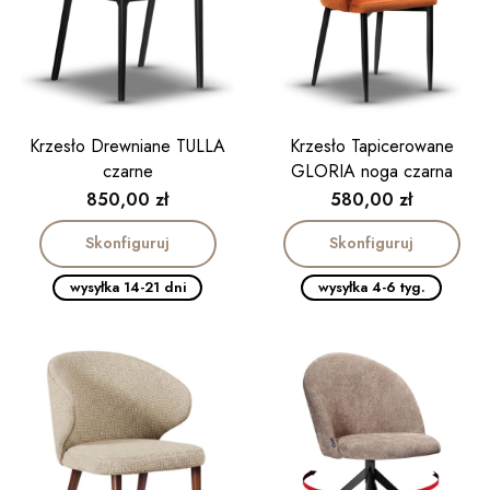
Krzesło Drewniane TULLA
Krzesło Tapicerowane
czarne
GLORIA noga czarna
Cena
Cena
850,00 zł
580,00 zł
Skonfiguruj
Skonfiguruj
wysyłka 14-21 dni
wysyłka 4-6 tyg.