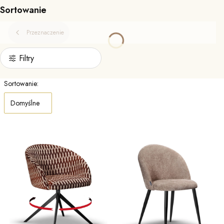
Sortowanie
Przeznaczenie
Filtry
Lista produktów
Sortowanie:
Domyślne