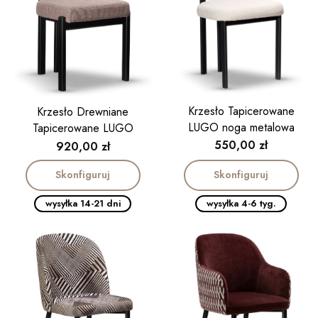
Krzesło Tapicerowane
Krzesło Drewniane
LUGO noga metalowa
Tapicerowane LUGO
czarna
Cena
550,00 zł
Cena
920,00 zł
Skonfiguruj
Skonfiguruj
wysyłka 14-21 dni
wysyłka 4-6 tyg.