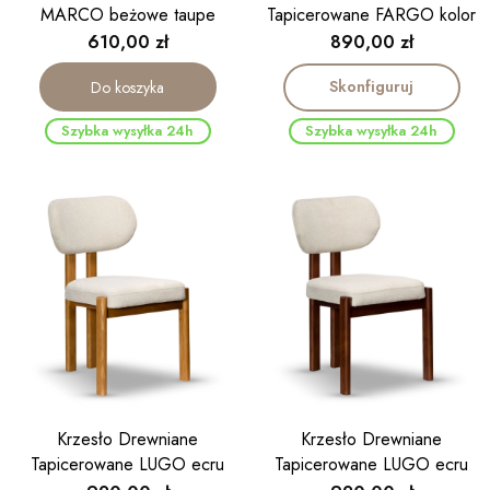
MARCO beżowe taupe
Tapicerowane FARGO kolor
orzech
Cena
Cena
610,00 zł
890,00 zł
Skonfiguruj
Do koszyka
Szybka wysyłka 24h
Szybka wysyłka 24h
Krzesło Drewniane
Krzesło Drewniane
Tapicerowane LUGO ecru
Tapicerowane LUGO ecru
noga kolor dąb
noga kolor orzech