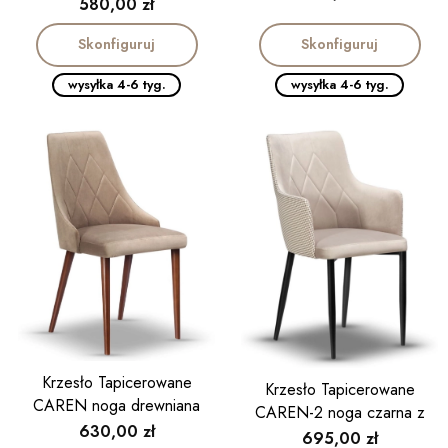
Cena
580,00 zł
Skonfiguruj
Skonfiguruj
wysyłka 4-6 tyg.
wysyłka 4-6 tyg.
Krzesło Tapicerowane
Krzesło Tapicerowane
CAREN noga drewniana
CAREN-2 noga czarna z
Cena
630,00 zł
podłokietnikiem
Cena
695,00 zł