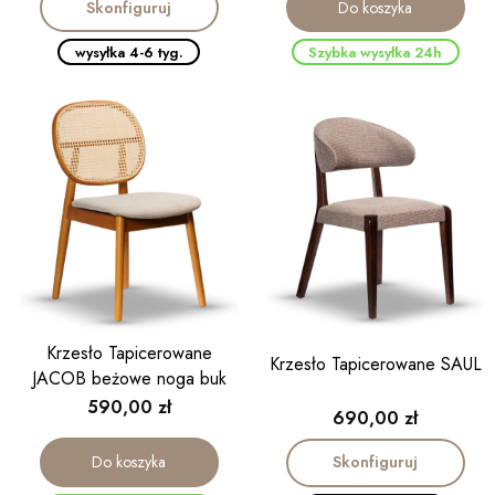
Skonfiguruj
Do koszyka
wysyłka 4-6 tyg.
Szybka wysyłka 24h
Krzesło Tapicerowane
Krzesło Tapicerowane SAUL
JACOB beżowe noga buk
Cena
590,00 zł
Cena
690,00 zł
Skonfiguruj
Do koszyka