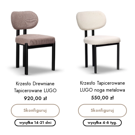
Krzesło Tapicerowane
Krzesło Drewniane
LUGO noga metalowa
Tapicerowane LUGO
czarna
Cena
550,00 zł
Cena
920,00 zł
Skonfiguruj
Skonfiguruj
wysyłka 14-21 dni
wysyłka 4-6 tyg.