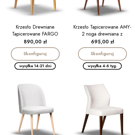
Krzesło Drewniane
Krzesło Tapicerowane AMY-
Tapicerowane FARGO
2 noga drewniana z
podłokietnikiem
Cena
Cena
890,00 zł
695,00 zł
Skonfiguruj
Skonfiguruj
wysyłka 14-21 dni
wysyłka 4-6 tyg.