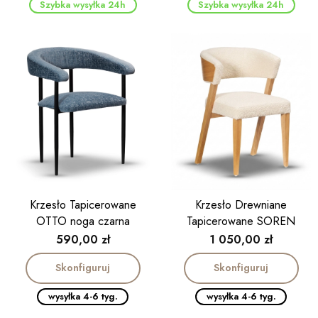
Szybka wysyłka 24h
Szybka wysyłka 24h
Krzesło Tapicerowane
Krzesło Drewniane
OTTO noga czarna
Tapicerowane SOREN
Cena
Cena
590,00 zł
1 050,00 zł
Skonfiguruj
Skonfiguruj
wysyłka 4-6 tyg.
wysyłka 4-6 tyg.