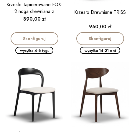
Krzesło Tapicerowane FOX-
2 noga drewniana z
Krzesło Drewniane TRISS
podłokietnikiem
Cena
890,00 zł
Cena
950,00 zł
Skonfiguruj
Skonfiguruj
wysyłka 4-6 tyg.
wysyłka 14-21 dni