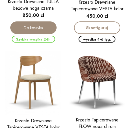
Krzesło Drewniane TULLA
Krzesło Drewniane
beżowe noga czarna
Tapicerowane VESTA kolor
Cena
850,00 zł
orzech
Cena
450,00 zł
Skonfiguruj
Do koszyka
Szybka wysyłka 24h
wysyłka 4-6 tyg.
Krzesło Tapicerowane
Krzesło Drewniane
FLOW noga chrom
Tapicerowane VESTA kolor