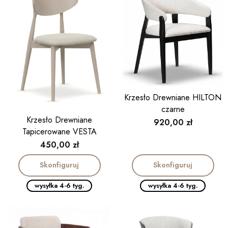
Krzesło Drewniane HILTON
czarne
Krzesło Drewniane
Cena
920,00 zł
Tapicerowane VESTA
kaszmir/biały
Cena
450,00 zł
Skonfiguruj
Skonfiguruj
wysyłka 4-6 tyg.
wysyłka 4-6 tyg.