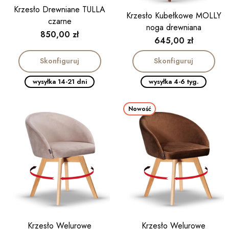
Krzesło Drewniane TULLA
Krzesło Kubełkowe MOLLY
czarne
noga drewniana
Cena
850,00 zł
Cena
645,00 zł
Skonfiguruj
Skonfiguruj
wysyłka 14-21 dni
wysyłka 4-6 tyg.
Nowość
Krzesło Welurowe
Krzesło Welurowe