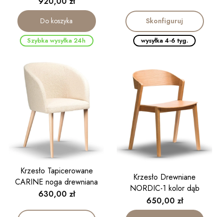
Cena
920,00 zł
Skonfiguruj
Do koszyka
Szybka wysyłka 24h
wysyłka 4-6 tyg.
Krzesło Tapicerowane
Krzesło Drewniane
CARINE noga drewniana
NORDIC-1 kolor dąb
Cena
630,00 zł
Cena
650,00 zł