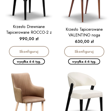
Krzesło Drewniane
Krzesło Tapicerowane
Tapicerowane ROCCO-2 z
VALENTINO noga
podłokietnikiem
Cena
990,00 zł
drewniana
Cena
630,00 zł
Skonfiguruj
Skonfiguruj
wysyłka 4-6 tyg.
wysyłka 4-6 tyg.