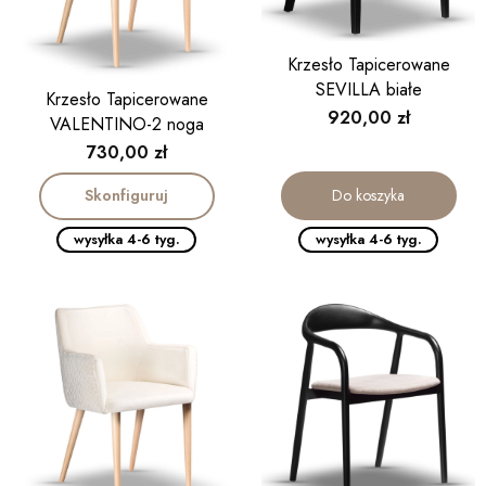
Krzesło Tapicerowane
SEVILLA białe
Krzesło Tapicerowane
Cena
920,00 zł
VALENTINO-2 noga
drewniana
Cena
730,00 zł
Skonfiguruj
Do koszyka
wysyłka 4-6 tyg.
wysyłka 4-6 tyg.