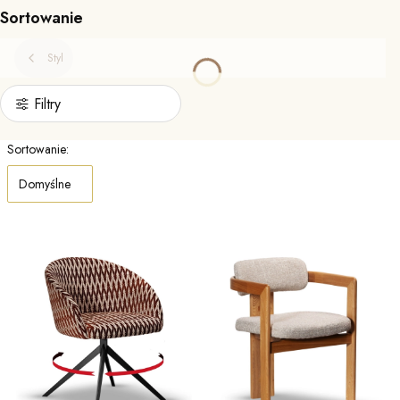
Sortowanie
Styl
Filtry
Lista produktów
Sortowanie:
Domyślne