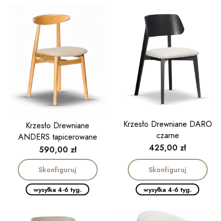
Krzesło Drewniane DARO
Krzesło Drewniane
czarne
ANDERS tapicerowane
Cena
425,00 zł
kolor dąb
Cena
590,00 zł
Skonfiguruj
Skonfiguruj
wysyłka 4-6 tyg.
wysyłka 4-6 tyg.