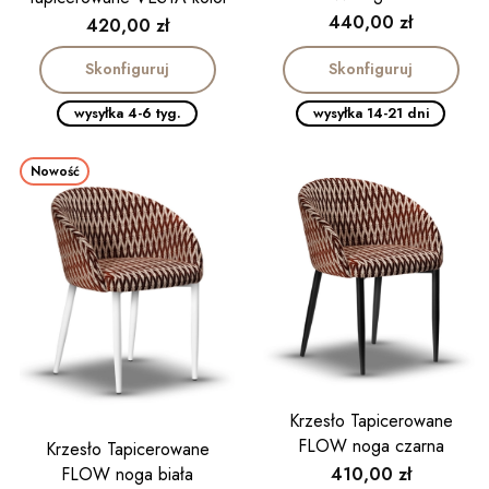
Cena
440,00 zł
dąb
Cena
420,00 zł
Skonfiguruj
Skonfiguruj
wysyłka 4-6 tyg.
wysyłka 14-21 dni
Nowość
Krzesło Tapicerowane
FLOW noga czarna
Krzesło Tapicerowane
Cena
FLOW noga biała
410,00 zł