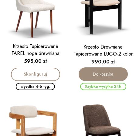
Krzesło Tapicerowane
Krzesło Drewniane
FAREL noga drewniana
Tapicerowane LUGO-2 kolor
Cena
czarny
595,00 zł
Cena
990,00 zł
Skonfiguruj
Do koszyka
wysyłka 4-6 tyg.
Szybka wysyłka 24h