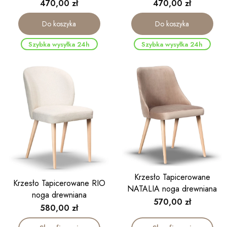
beżowe noga drewniana
noga drewniana kolor dąb
Cena
Cena
470,00 zł
470,00 zł
kolor dąb
Do koszyka
Do koszyka
Szybka wysyłka 24h
Szybka wysyłka 24h
Krzesło Tapicerowane
Krzesło Tapicerowane RIO
NATALIA noga drewniana
noga drewniana
Cena
570,00 zł
Cena
580,00 zł