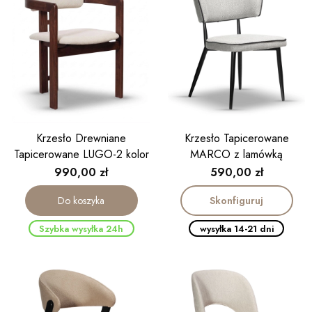
Krzesło Drewniane
Krzesło Tapicerowane
Tapicerowane LUGO-2 kolor
MARCO z lamówką
orzech
Cena
Cena
990,00 zł
590,00 zł
Skonfiguruj
Do koszyka
Szybka wysyłka 24h
wysyłka 14-21 dni