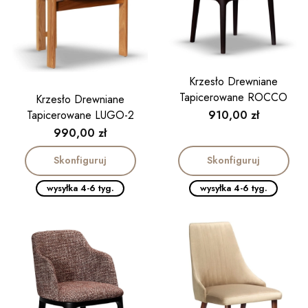
Krzesło Drewniane
Tapicerowane ROCCO
Krzesło Drewniane
Cena
Tapicerowane LUGO-2
910,00 zł
Cena
990,00 zł
Skonfiguruj
Skonfiguruj
wysyłka 4-6 tyg.
wysyłka 4-6 tyg.