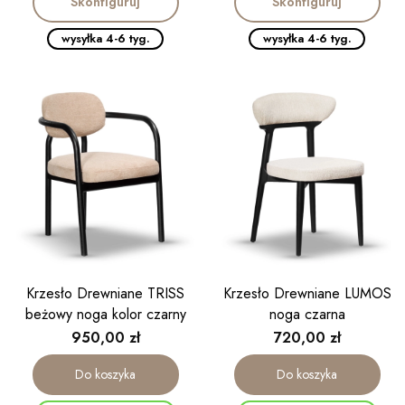
Skonfiguruj
Skonfiguruj
wysyłka 4-6 tyg.
wysyłka 4-6 tyg.
Krzesło Drewniane TRISS
Krzesło Drewniane LUMOS
beżowy noga kolor czarny
noga czarna
Cena
Cena
950,00 zł
720,00 zł
Do koszyka
Do koszyka