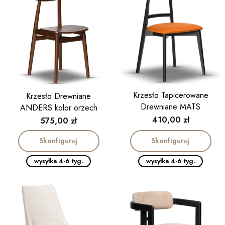
Krzesło Tapicerowane
Krzesło Drewniane
Drewniane MATS
ANDERS kolor orzech
Cena
410,00 zł
Cena
575,00 zł
Skonfiguruj
Skonfiguruj
wysyłka 4-6 tyg.
wysyłka 4-6 tyg.