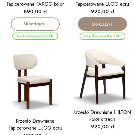
Tapicerowane FARGO kolor
Tapicerowane LUGO ecru
orzech
noga kolor dąb
Cena
Cena
890,00 zł
920,00 zł
Skonfiguruj
Do koszyka
Szybka wysyłka 24h
Szybka wysyłka 24h
Krzesło Drewniane HILTON
kolor orzech
Krzesło Drewniane
Cena
920,00 zł
Tapicerowane LUGO ecru
noga kolor orzech