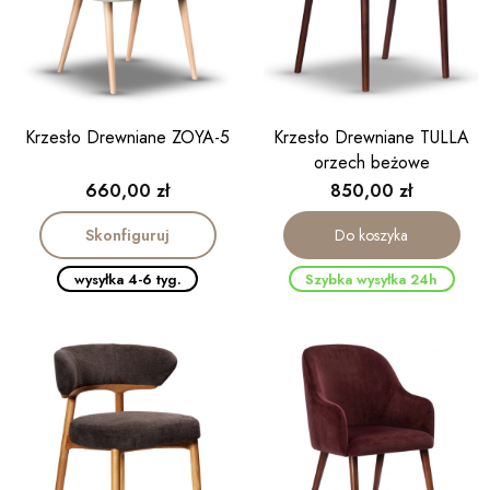
Krzesło Drewniane ZOYA-5
Krzesło Drewniane TULLA
orzech beżowe
Cena
Cena
660,00 zł
850,00 zł
Skonfiguruj
Do koszyka
wysyłka 4-6 tyg.
Szybka wysyłka 24h