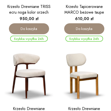
Krzesło Drewniane TRISS
Krzesło Tapicerowane
ecru noga kolor orzech
MARCO beżowe taupe
Cena
Cena
950,00 zł
610,00 zł
Do koszyka
Do koszyka
Szybka wysyłka 24h
Szybka wysyłka 24h
Krzesło Drewniane
Krzesło Drewniane