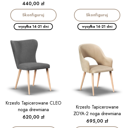
Cena
440,00 zł
Skonfiguruj
Skonfiguruj
wysyłka 14-21 dni
wysyłka 14-21 dni
Krzesło Tapicerowane CLEO
Krzesło Tapicerowane
noga drewniana
ZOYA-2 noga drewniana
Cena
620,00 zł
Cena
695,00 zł