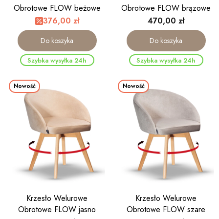
Obrotowe FLOW beżowe
Obrotowe FLOW brązowe
noga drewniana kolor dąb
noga drewniana kolor dąb
Cena
376,00 zł
470,00 zł
Do koszyka
Do koszyka
Szybka wysyłka 24h
Szybka wysyłka 24h
Nowość
Nowość
Krzesło Welurowe
Krzesło Welurowe
Obrotowe FLOW jasno
Obrotowe FLOW szare