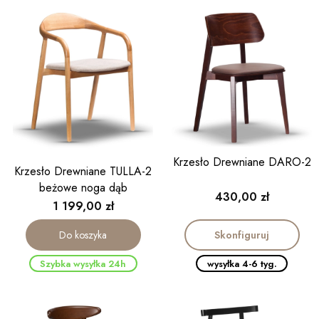
Krzesło Drewniane DARO-2
Krzesło Drewniane TULLA-2
beżowe noga dąb
Cena
430,00 zł
Cena
1 199,00 zł
Skonfiguruj
Do koszyka
Szybka wysyłka 24h
wysyłka 4-6 tyg.