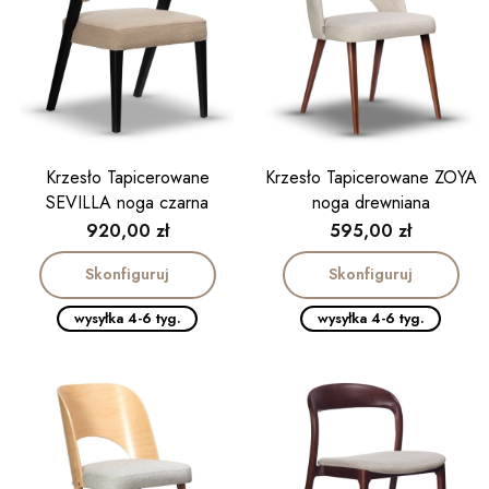
Krzesło Tapicerowane
Krzesło Tapicerowane ZOYA
SEVILLA noga czarna
noga drewniana
Cena
Cena
920,00 zł
595,00 zł
Skonfiguruj
Skonfiguruj
wysyłka 4-6 tyg.
wysyłka 4-6 tyg.