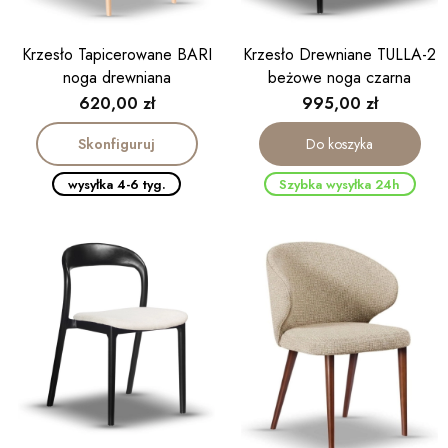
Krzesło Tapicerowane BARI
Krzesło Drewniane TULLA-2
noga drewniana
beżowe noga czarna
Cena
Cena
620,00 zł
995,00 zł
Skonfiguruj
Do koszyka
wysyłka 4-6 tyg.
Szybka wysyłka 24h