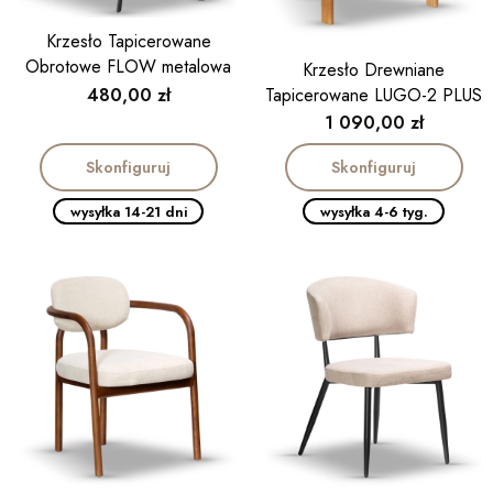
Krzesło Tapicerowane
Obrotowe FLOW metalowa
Krzesło Drewniane
obrotnica slim
Cena
480,00 zł
Tapicerowane LUGO-2 PLUS
Cena
1 090,00 zł
Skonfiguruj
Skonfiguruj
wysyłka 14-21 dni
wysyłka 4-6 tyg.