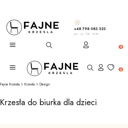
+48 798 083 323
pn. - pt. 7.00 - 16.00
Otwórz wyszukiwarkę
Produ
Otwórz wyszukiwarkę
Produ
Fajne Krzesła
Krzesła
Design
Krzesła do biurka dla dzieci