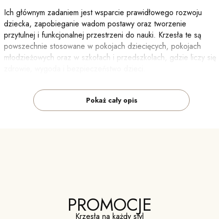
Ich głównym zadaniem jest wsparcie prawidłowego rozwoju
dziecka, zapobieganie wadom postawy oraz tworzenie
przytulnej i funkcjonalnej przestrzeni do nauki. Krzesła te są
powszechnie stosowane w pokojach dziecięcych, pokojach
młodzieżowych oraz w szkołach i przedszkolach, gdzie liczy się
zdrowie, wygoda i bezpieczeństwo dzieci.
Regulowane elementy – ważne kwestie do
Pokaż cały opis
sprawdzenia
Krzesła do biurka dla dzieci są wyposażone w różne regulowane
elementy, które umożliwiają dostosowanie krzesła do wzrostu i
potrzeb dziecka:
Regulacja wysokości siedziska
– umożliwia
dostosowanie wysokości krzesła do wzrostu dziecka, aby
zapewnić prawidłową postawę ciała. Optymalna wysokość
PROMOCJE
siedziska powinna pozwalać na ustawienie stóp płasko na
podłodze, z kolanami zgiętymi pod kątem 90 stopni.
Krzesła na każdy styl