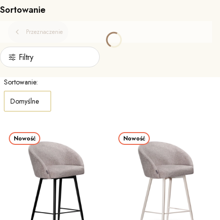
Sortowanie
Przeznaczenie
Filtry
Lista produktów
Sortowanie:
Domyślne
Nowość
Nowość