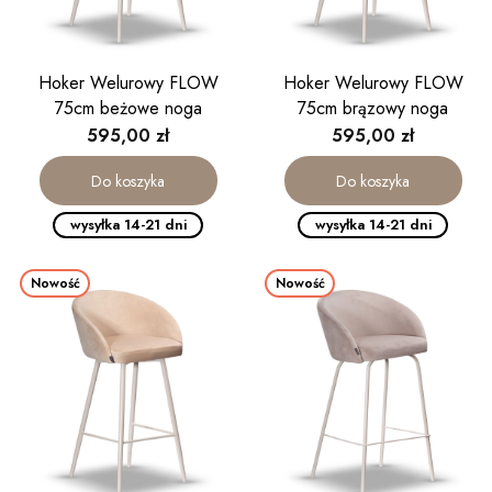
Hoker Welurowy FLOW
Hoker Welurowy FLOW
75cm beżowe noga
75cm brązowy noga
kaszmirowa
kaszmirowa
Cena
Cena
595,00 zł
595,00 zł
Do koszyka
Do koszyka
wysyłka 14-21 dni
wysyłka 14-21 dni
Nowość
Nowość