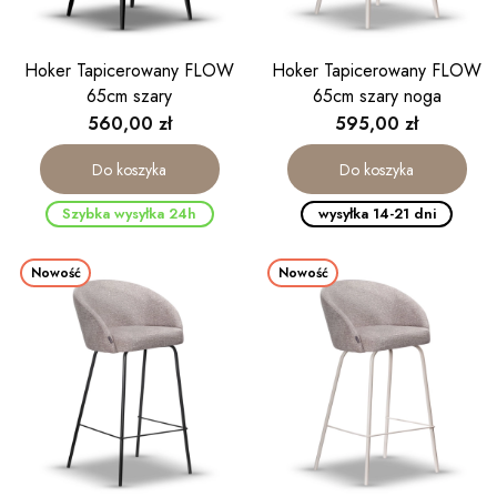
Hoker Tapicerowany FLOW
Hoker Tapicerowany FLOW
65cm szary
65cm szary noga
kaszmirowa
Cena
Cena
560,00 zł
595,00 zł
Do koszyka
Do koszyka
Szybka wysyłka 24h
wysyłka 14-21 dni
Nowość
Nowość