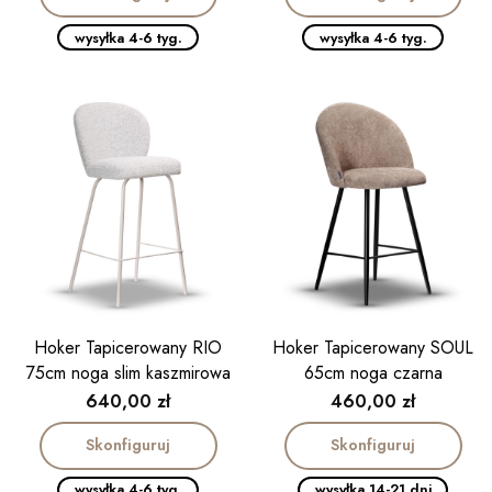
wysyłka 4-6 tyg.
wysyłka 4-6 tyg.
Hoker Tapicerowany RIO
Hoker Tapicerowany SOUL
75cm noga slim kaszmirowa
65cm noga czarna
Cena
Cena
640,00 zł
460,00 zł
Skonfiguruj
Skonfiguruj
wysyłka 4-6 tyg.
wysyłka 14-21 dni