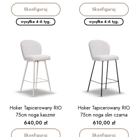
Skonfiguruj
Skonfiguruj
wysyłka 4-6 tyg.
wysyłka 4-6 tyg.
Hoker Tapicerowany RIO
Hoker Tapicerowany RIO
75cm noga kaszmir
75cm noga slim czarna
Cena
Cena
640,00 zł
610,00 zł
Skonfiguruj
Skonfiguruj