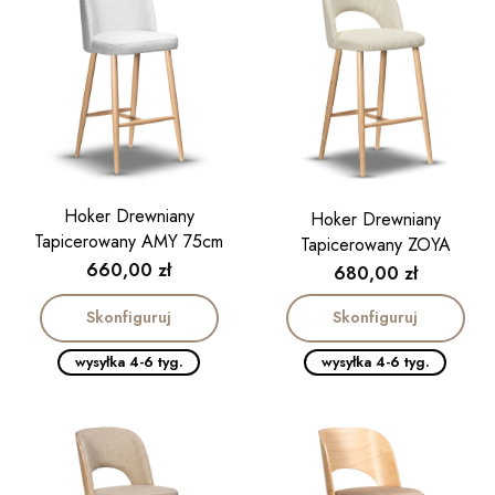
Hoker Drewniany
Hoker Drewniany
Tapicerowany AMY 75cm
Tapicerowany ZOYA
Cena
660,00 zł
Cena
680,00 zł
Skonfiguruj
Skonfiguruj
wysyłka 4-6 tyg.
wysyłka 4-6 tyg.