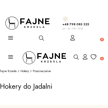
+48 798 083 323
pn. - pt. 7.00 - 16.00
Otwórz wyszukiwarkę
Produ
Otwórz wyszukiwarkę
Produ
Fajne Krzesła
Hokery
Przeznaczenie
Hokery do Jadalni