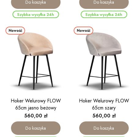
Do koszyka
Do koszyka
Szybka wysyłka 24h
Szybka wysyłka 24h
Nowość
Nowość
Hoker Welurowy FLOW
Hoker Welurowy FLOW
65cm jasno beżowy
65cm szary
Cena
Cena
560,00 zł
560,00 zł
Do koszyka
Do koszyka