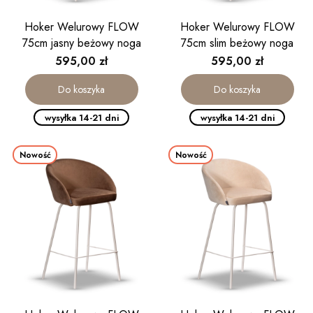
Hoker Welurowy FLOW
Hoker Welurowy FLOW
75cm jasny beżowy noga
75cm slim beżowy noga
kaszmirowa
kaszmirowa
Cena
Cena
595,00 zł
595,00 zł
Do koszyka
Do koszyka
wysyłka 14-21 dni
wysyłka 14-21 dni
Nowość
Nowość