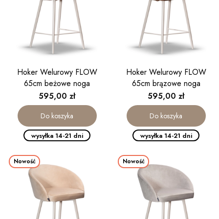
Hoker Welurowy FLOW
Hoker Welurowy FLOW
65cm beżowe noga
65cm brązowe noga
kaszmirowa
kaszmirowa
Cena
Cena
595,00 zł
595,00 zł
Do koszyka
Do koszyka
wysyłka 14-21 dni
wysyłka 14-21 dni
Nowość
Nowość