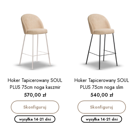
Hoker Tapicerowany SOUL
Hoker Tapicerowany SOUL
PLUS 75cm noga kaszmir
PLUS 75cm noga slim
Cena
Cena
570,00 zł
540,00 zł
Skonfiguruj
Skonfiguruj
wysyłka 14-21 dni
wysyłka 14-21 dni