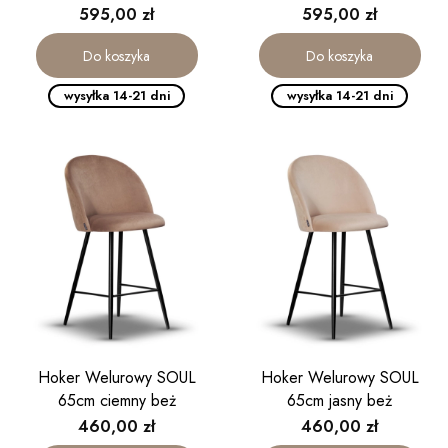
kaszmirowa
kaszmirowa
Cena
Cena
595,00 zł
595,00 zł
Do koszyka
Do koszyka
wysyłka 14-21 dni
wysyłka 14-21 dni
Hoker Welurowy SOUL
Hoker Welurowy SOUL
65cm ciemny beż
65cm jasny beż
Cena
Cena
460,00 zł
460,00 zł