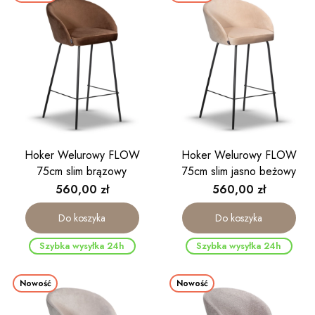
Hoker Welurowy FLOW
Hoker Welurowy FLOW
75cm slim brązowy
75cm slim jasno beżowy
Cena
Cena
560,00 zł
560,00 zł
Do koszyka
Do koszyka
Szybka wysyłka 24h
Szybka wysyłka 24h
Nowość
Nowość