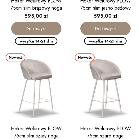
Hoker Welurowy FLOW
Hoker Welurowy FLOW
75cm slim brązowy noga
75cm slim jasno beżowy
kaszmirowa
noga kaszmirowa
Cena
Cena
595,00 zł
595,00 zł
Do koszyka
Do koszyka
wysyłka 14-21 dni
wysyłka 14-21 dni
Nowość
Nowość
Hoker Welurowy FLOW
Hoker Welurowy FLOW
75cm slim szary noga
75cm szare noga