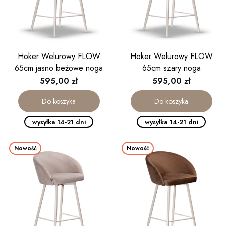
Hoker Welurowy FLOW
Hoker Welurowy FLOW
65cm jasno beżowe noga
65cm szary noga
kaszmirowa
kaszmirowa
Cena
Cena
595,00 zł
595,00 zł
Do koszyka
Do koszyka
wysyłka 14-21 dni
wysyłka 14-21 dni
Nowość
Nowość