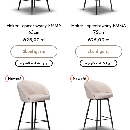
Hoker Tapicerowany EMMA
Hoker Tapicerowany EMMA
65cm
75cm
Cena
Cena
625,00 zł
625,00 zł
Skonfiguruj
Skonfiguruj
wysyłka 4-6 tyg.
wysyłka 4-6 tyg.
Nowość
Nowość