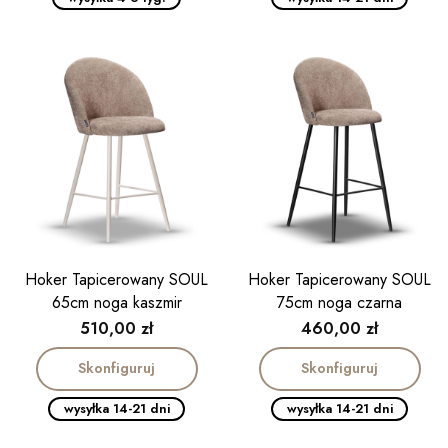
Hoker Tapicerowany SOUL
Hoker Tapicerowany SOUL
65cm noga kaszmir
75cm noga czarna
Cena
Cena
510,00 zł
460,00 zł
Skonfiguruj
Skonfiguruj
wysyłka 14-21 dni
wysyłka 14-21 dni