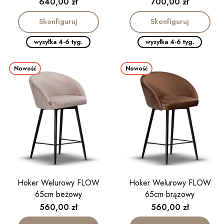
Cena
Cena
640,00 zł
700,00 zł
Skonfiguruj
Skonfiguruj
wysyłka 4-6 tyg.
wysyłka 4-6 tyg.
Nowość
Nowość
Hoker Welurowy FLOW
Hoker Welurowy FLOW
65cm beżowy
65cm brązowy
Cena
Cena
560,00 zł
560,00 zł