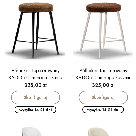
Półhoker Tapicerowany
Półhoker Tapicerowany
KADO 60cm noga czarna
KADO 60cm noga kaszmir
Cena
Cena
325,00 zł
325,00 zł
Skonfiguruj
Skonfiguruj
wysyłka 14-21 dni
wysyłka 14-21 dni