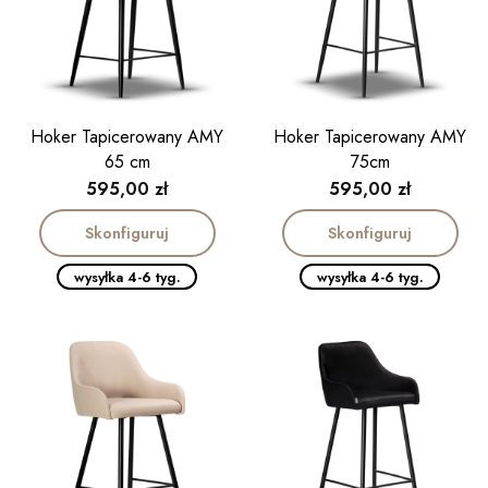
Hoker Tapicerowany AMY
Hoker Tapicerowany AMY
65 cm
75cm
Cena
Cena
595,00 zł
595,00 zł
Skonfiguruj
Skonfiguruj
wysyłka 4-6 tyg.
wysyłka 4-6 tyg.