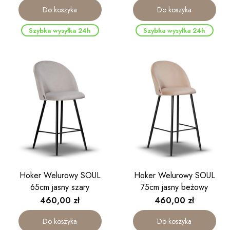
Do koszyka
Do koszyka
Szybka wysyłka 24h
Szybka wysyłka 24h
Hoker Welurowy SOUL
Hoker Welurowy SOUL
65cm jasny szary
75cm jasny beżowy
Cena
Cena
460,00 zł
460,00 zł
Do koszyka
Do koszyka