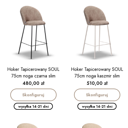
Hoker Tapicerowany SOUL
Hoker Tapicerowany SOUL
75cm noga czarna slim
75cm noga kaszmir slim
Cena
Cena
480,00 zł
510,00 zł
Skonfiguruj
Skonfiguruj
wysyłka 14-21 dni
wysyłka 14-21 dni