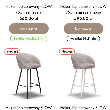
Hoker Tapicerowany FLOW
Hoker Tapicerowany FLOW
75cm slim szary
75cm slim szary noga
kaszmirowa
Cena
Cena
560,00 zł
595,00 zł
Do koszyka
Do koszyka
Szybka wysyłka 24h
wysyłka 14-21 dni
Nowość
Nowość
Hoker Tapicerowany FLOW
Hoker Tapicerowany FLOW