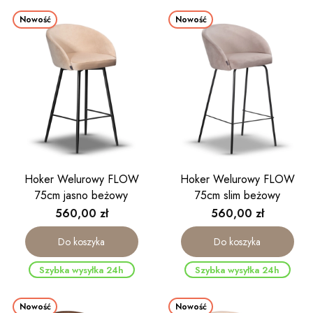
Nowość
Nowość
Hoker Welurowy FLOW
Hoker Welurowy FLOW
75cm jasno beżowy
75cm slim beżowy
Cena
Cena
560,00 zł
560,00 zł
Do koszyka
Do koszyka
Szybka wysyłka 24h
Szybka wysyłka 24h
Nowość
Nowość