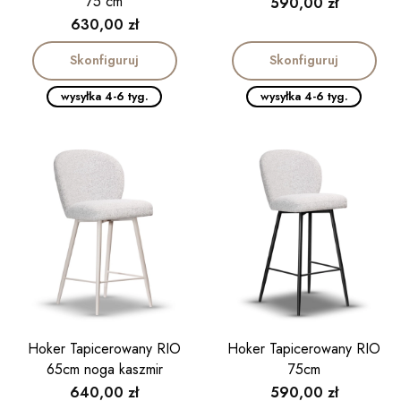
75 cm
Cena
590,00 zł
Cena
630,00 zł
Skonfiguruj
Skonfiguruj
wysyłka 4-6 tyg.
wysyłka 4-6 tyg.
Hoker Tapicerowany RIO
Hoker Tapicerowany RIO
65cm noga kaszmir
75cm
Cena
Cena
640,00 zł
590,00 zł