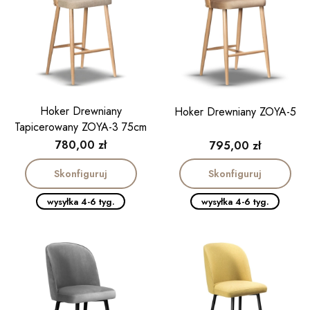
Hoker Drewniany
Hoker Drewniany ZOYA-5
Tapicerowany ZOYA-3 75cm
Cena
Cena
780,00 zł
795,00 zł
Skonfiguruj
Skonfiguruj
wysyłka 4-6 tyg.
wysyłka 4-6 tyg.