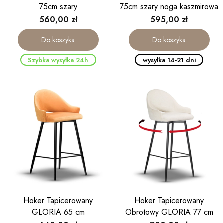
75cm szary
75cm szary noga kaszmirowa
Cena
Cena
560,00 zł
595,00 zł
Do koszyka
Do koszyka
Szybka wysyłka 24h
wysyłka 14-21 dni
Hoker Tapicerowany
Hoker Tapicerowany
GLORIA 65 cm
Obrotowy GLORIA 77 cm