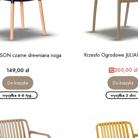
Krzesło Ogrodowe JULIA
LSON czarne drewniana noga
Cena
205,00 zł
149,00 zł
Do koszyka
Do koszyka
wysyłka 4-6 tyg.
wysyłka 3 dni