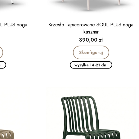
UL PLUS noga
Krzesło Tapicerowane SOUL PLUS noga
kaszmir
Cena
390,00 zł
Skonfiguruj
i
wysyłka 14-21 dni