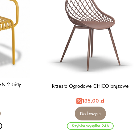
AN-2 żółty
Krzesło Ogrodowe CHICO brązowe
135,00 zł
Do koszyka
Szybka wysyłka 24h