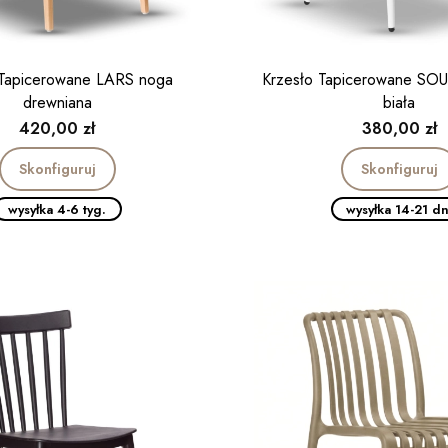
 Tapicerowane LARS noga
Krzesło Tapicerowane SO
drewniana
biała
Cena
Cena
420,00 zł
380,00 zł
Skonfiguruj
Skonfiguruj
wysyłka 4-6 tyg.
wysyłka 14-21 dn