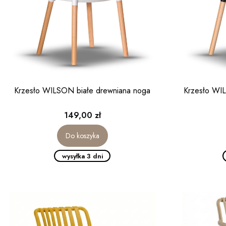
Krzesło WILSON białe drewniana noga
Krzesło WI
Cena
149,00 zł
Do koszyka
wysyłka 3 dni