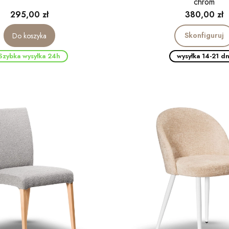
chrom
Cena
Cena
295,00 zł
380,00 zł
Skonfiguruj
Do koszyka
Szybka wysyłka 24h
wysyłka 14-21 dn