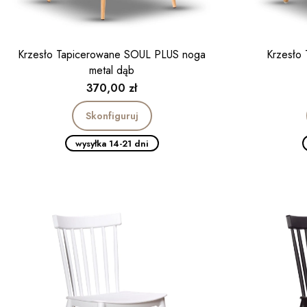
Krzesło Tapicerowane SOUL PLUS noga
Krzesło
metal dąb
Cena
370,00 zł
Skonfiguruj
wysyłka 14-21 dni