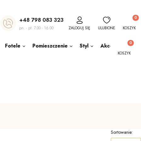
Produkt
+48 798 083 323
pn. - pt. 7.00 - 16.00
ZALOGUJ SIĘ
ULUBIONE
KOSZYK
Produkty w
Fotele
Pomieszczenie
Styl
Akcesoria
O
KOSZYK
Sortowanie: