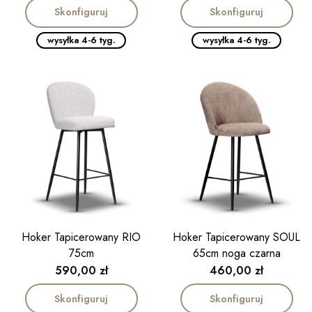
Skonfiguruj
Skonfiguruj
wysyłka 4-6 tyg.
wysyłka 4-6 tyg.
Hoker Tapicerowany RIO
Hoker Tapicerowany SOUL
75cm
65cm noga czarna
Cena
Cena
590,00 zł
460,00 zł
Skonfiguruj
Skonfiguruj