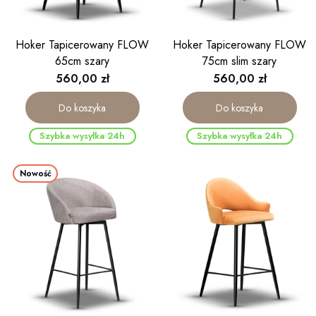
Hoker Tapicerowany FLOW
Hoker Tapicerowany FLOW
65cm szary
75cm slim szary
Cena
Cena
560,00 zł
560,00 zł
Do koszyka
Do koszyka
Szybka wysyłka 24h
Szybka wysyłka 24h
Nowość