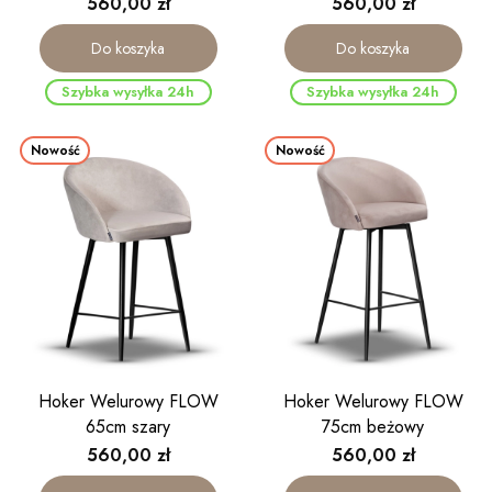
Cena
Cena
560,00 zł
560,00 zł
Do koszyka
Do koszyka
Szybka wysyłka 24h
Szybka wysyłka 24h
Nowość
Nowość
Hoker Welurowy FLOW
Hoker Welurowy FLOW
65cm szary
75cm beżowy
Cena
Cena
560,00 zł
560,00 zł