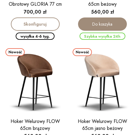
Obrotowy GLORIA 77 cm
65cm beżowy
Cena
Cena
700,00 zł
560,00 zł
Skonfiguruj
Do koszyka
wysyłka 4-6 tyg.
Szybka wysyłka 24h
Nowość
Nowość
Hoker Welurowy FLOW
Hoker Welurowy FLOW
65cm brązowy
65cm jasno beżowy