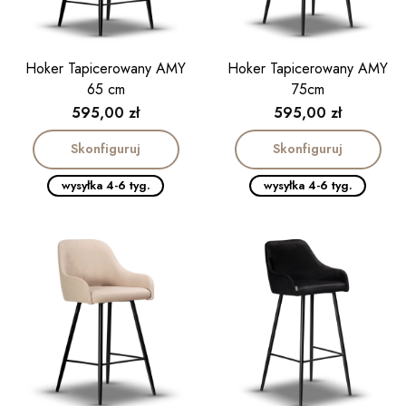
Hoker Tapicerowany AMY
Hoker Tapicerowany AMY
65 cm
75cm
Cena
Cena
595,00 zł
595,00 zł
Skonfiguruj
Skonfiguruj
wysyłka 4-6 tyg.
wysyłka 4-6 tyg.