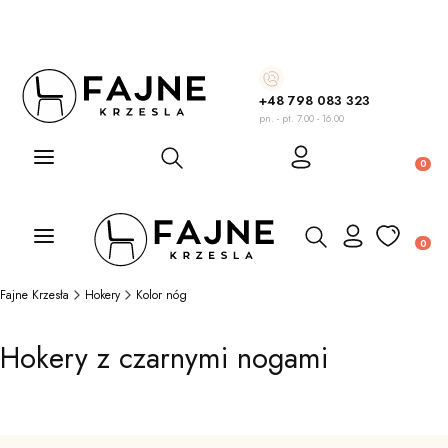
+48 798 083 323
pn. - pt. 7.00 - 16.00
Otwórz wyszukiwarkę
Produ
Otwórz wyszukiwarkę
Produ
Fajne Krzesła
Hokery
Kolor nóg
Hokery z czarnymi nogami