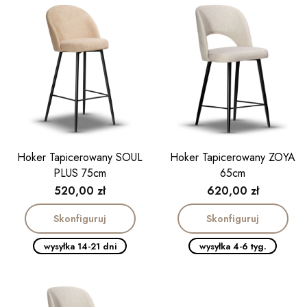
Hoker Tapicerowany SOUL
Hoker Tapicerowany ZOYA
PLUS 75cm
65cm
Cena
Cena
520,00 zł
620,00 zł
Skonfiguruj
Skonfiguruj
wysyłka 14-21 dni
wysyłka 4-6 tyg.