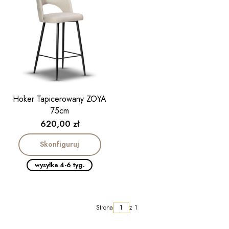
Hoker Tapicerowany ZOYA
75cm
Cena
620,00 zł
Skonfiguruj
wysyłka 4-6 tyg.
Strona
z 1