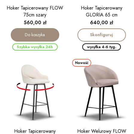
Hoker Tapicerowany FLOW
Hoker Tapicerowany
75cm szary
GLORIA 65 cm
Cena
Cena
560,00 zł
640,00 zł
Skonfiguruj
Do koszyka
Szybka wysyłka 24h
wysyłka 4-6 tyg.
Nowość
Hoker Tapicerowany
Hoker Welurowy FLOW