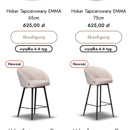
Hoker Tapicerowany EMMA
Hoker Tapicerowany EMMA
65cm
75cm
Cena
Cena
625,00 zł
625,00 zł
Skonfiguruj
Skonfiguruj
wysyłka 4-6 tyg.
wysyłka 4-6 tyg.
Nowość
Nowość