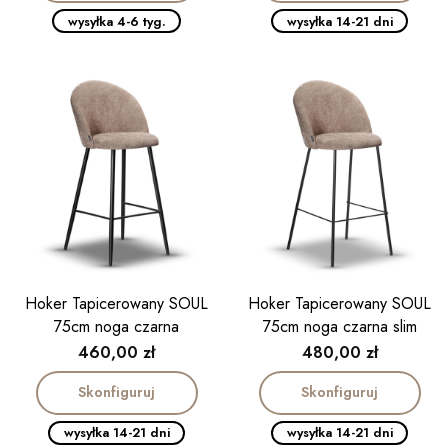
wysyłka 4-6 tyg.
wysyłka 14-21 dni
Hoker Tapicerowany SOUL
Hoker Tapicerowany SOUL
75cm noga czarna
75cm noga czarna slim
Cena
Cena
460,00 zł
480,00 zł
Skonfiguruj
Skonfiguruj
wysyłka 14-21 dni
wysyłka 14-21 dni