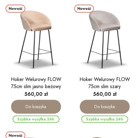
Nowość
Nowość
Hoker Welurowy FLOW
Hoker Welurowy FLOW
75cm slim jasno beżowy
75cm slim szary
Cena
Cena
560,00 zł
560,00 zł
Do koszyka
Do koszyka
Szybka wysyłka 24h
Szybka wysyłka 24h
Nowość