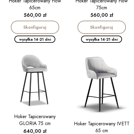
Hoker Tapicerowany Flow
Hoker Tapicerowany Flow
65cm
75cm
Cena
Cena
560,00 zł
560,00 zł
Skonfiguruj
Skonfiguruj
wysyłka 14-21 dni
wysyłka 14-21 dni
Hoker Tapicerowany
GLORIA 75 cm
Hoker Tapicerowany IVETT
65 cm
Cena
640,00 zł