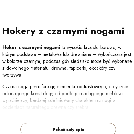
Hokery z czarnymi nogami
Hoker z czarnymi nogami
to wysokie krzesło barowe, w
którym podstawa – metalowa lub drewniana – wykończona jest
w kolorze czarnym, podczas gdy siedzisko może być wykonane
z dowolnego materiału: drewna, tapicerki, ekoskóry czy
tworzywa.
Czarna noga pełni funkcję elementu kontrastowego, optycznie
odcinającego konstrukcję od podłogi i nadającego meblowi
wyraźniejszy, bardziej zdefiniowany charakter niż nogi w
odcieniach naturalnego drewna czy srebra.
Hokery z czarnymi nogami stosuje się szeroko – od stylistyki
skandynawskiej, gdzie czarna, cienka noga metalowa kontrastuje
Pokaż cały opis
z jasnym, drewnianym siedziskiem, przez industrialną i loftową,