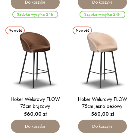
Do koszyka
Do koszyka
Szybka wysyłka 24h
Szybka wysyłka 24h
Nowość
Nowość
Hoker Welurowy FLOW
Hoker Welurowy FLOW
75cm brązowy
75cm jasno beżowy
Cena
Cena
560,00 zł
560,00 zł
Do koszyka
Do koszyka