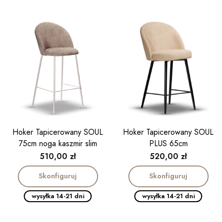
Hoker Tapicerowany SOUL
Hoker Tapicerowany SOUL
75cm noga kaszmir slim
PLUS 65cm
Cena
Cena
510,00 zł
520,00 zł
Skonfiguruj
Skonfiguruj
wysyłka 14-21 dni
wysyłka 14-21 dni