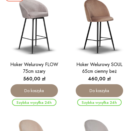
Hoker Welurowy FLOW
Hoker Welurowy SOUL
75cm szary
65cm ciemny beż
Cena
Cena
560,00 zł
460,00 zł
Do koszyka
Do koszyka
Szybka wysyłka 24h
Szybka wysyłka 24h