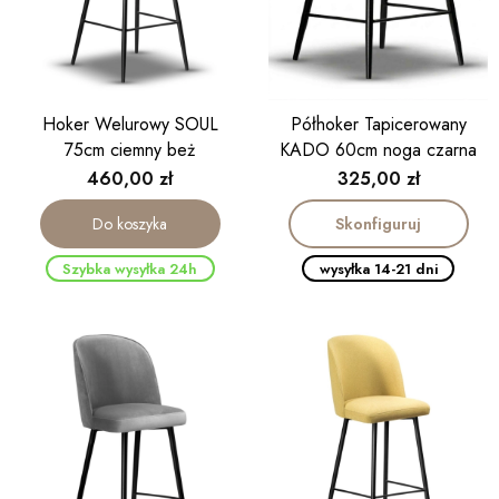
Hoker Welurowy SOUL
Półhoker Tapicerowany
75cm ciemny beż
KADO 60cm noga czarna
Cena
Cena
460,00 zł
325,00 zł
Skonfiguruj
Do koszyka
Szybka wysyłka 24h
wysyłka 14-21 dni