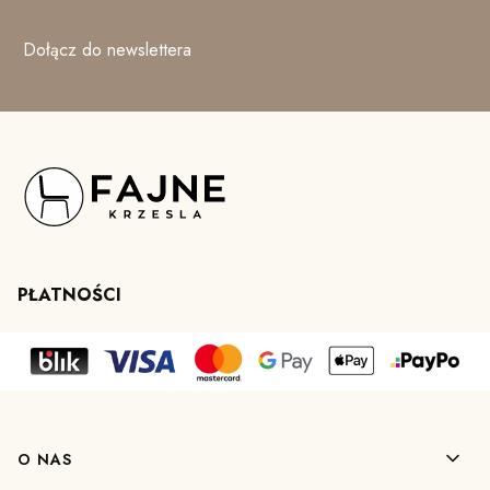
Dołącz do newslettera
PŁATNOŚCI
Linki w stopce
O NAS