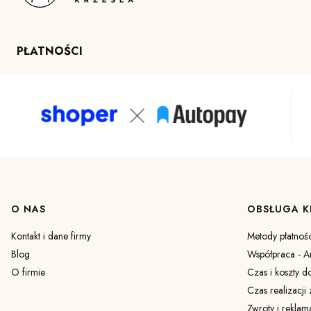
PŁATNOŚCI
Linki w stopce
O NAS
OBSŁUGA K
Kontakt i dane firmy
Metody płatnośc
Blog
Współpraca - Ar
O firmie
Czas i koszty d
Czas realizacji
Zwroty i reklam