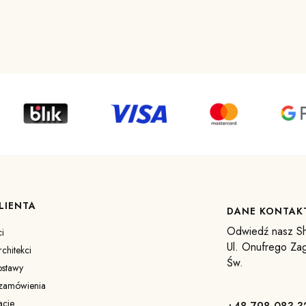
LIENTA
DANE KONTA
Odwiedź nasz S
i
Ul. Onufrego Za
chitekci
Św.
ostawy
 zamówienia
acje