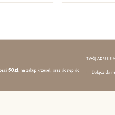
TWÓJ ADRES E-M
50zł
ości
,
na zakup krzeseł
,
oraz
dostęp do
Dołącz do ne