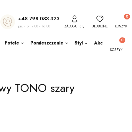
Produkt
+48 798 083 323
pn. - pt. 7.00 - 16.00
ZALOGUJ SIĘ
ULUBIONE
KOSZYK
Produkty w
Fotele
Pomieszczenie
Styl
Akcesoria
O
KOSZYK
rowy TONO szary