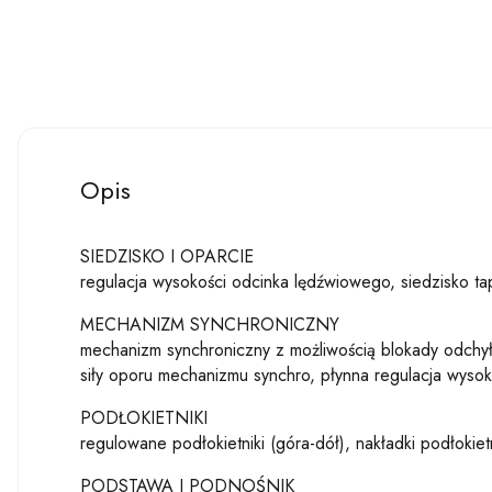
Opis
SIEDZISKO I OPARCIE
regulacja wysokości odcinka lędźwiowego, siedzisko ta
MECHANIZM SYNCHRONICZNY
mechanizm synchroniczny z możliwością blokady odchyłu,
siły oporu mechanizmu synchro, płynna regulacja wysok
PODŁOKIETNIKI
regulowane podłokietniki (góra-dół), nakładki podłoki
PODSTAWA I PODNOŚNIK