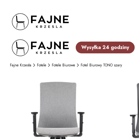
Wysyłka 24 godziny
Fajne Krzesła
Fotele
Fotele Biurowe
Fotel Biurowy TONO szary