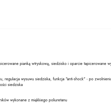
picerowane pianką wtryskową, siedzisko i oparcie tapicerowane wy
 regulacja wysuwu siedziska, funkcja "anti-shock" - po zwolnieniu
ości siedziska
etników wykonane z miękkiego poliuretanu