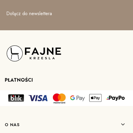
Dołącz do newslettera
PŁATNOŚCI
Linki w stopce
O NAS