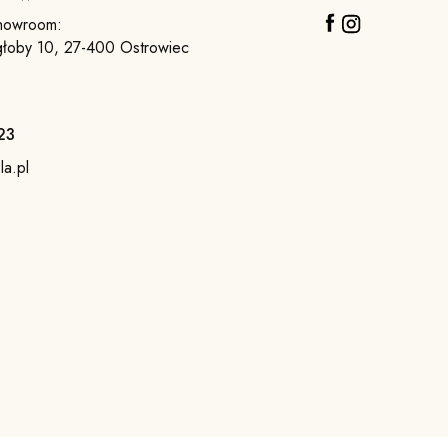
howroom:
głoby 10, 27-400 Ostrowiec
23
la.pl