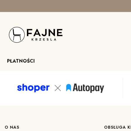
PŁATNOŚCI
Linki w stopce
O NAS
OBSŁUGA K