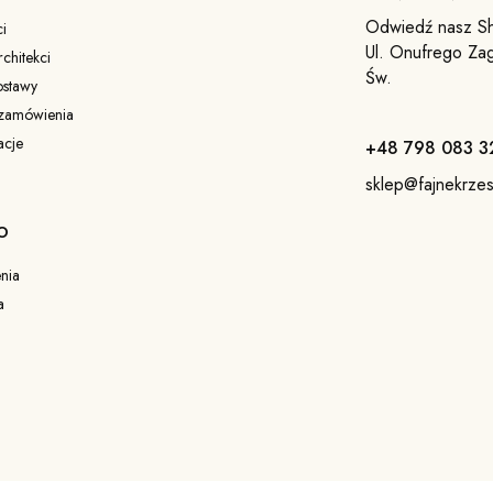
Odwiedź nasz S
i
Ul. Onufrego Za
chitekci
Św.
ostawy
 zamówienia
acje
+48 798 083 3
u
sklep@fajnekrzes
O
nia
a