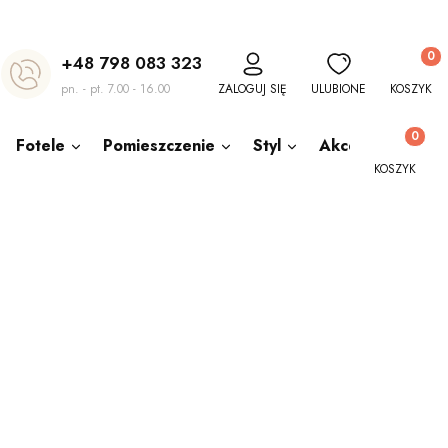
Produkt
+48 798 083 323
pn. - pt. 7.00 - 16.00
ZALOGUJ SIĘ
ULUBIONE
KOSZYK
Produkty w
Fotele
Pomieszczenie
Styl
Akcesoria
O
KOSZYK