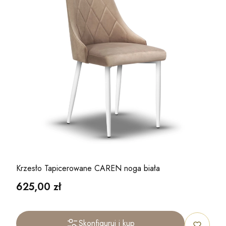
Krzesło Tapicerowane CAREN noga biała
Cena
625,00 zł
Skonfiguruj i kup