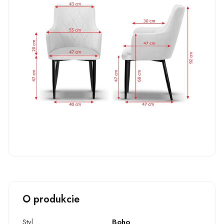
O produkcie
Styl
Boho