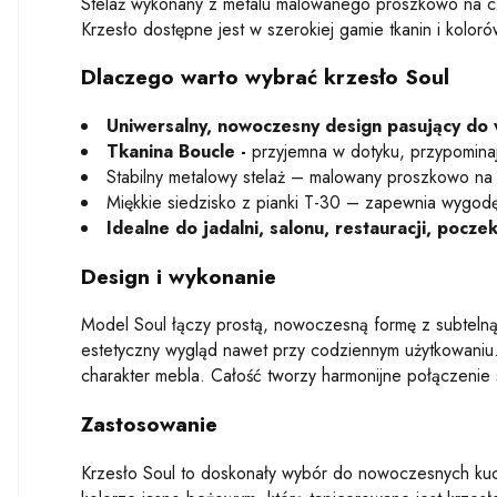
Stelaż wykonany z metalu malowanego proszkowo na czar
Krzesło dostępne jest w szerokiej gamie tkanin i kolo
Dlaczego warto wybrać krzesło Soul
Uniwersalny, nowoczesny design pasujący do w
Tkanina Boucle -
przyjemna w dotyku, przypominaj
Stabilny metalowy stelaż – malowany proszkowo na 
Miękkie siedzisko z pianki T-30 – zapewnia wygodę 
Idealne do jadalni, salonu, restauracji, poczek
Design i wykonanie
Model Soul łączy prostą, nowoczesną formę z subtelną 
estetyczny wygląd nawet przy codziennym użytkowaniu. 
charakter mebla. Całość tworzy harmonijne połączenie s
Zastosowanie
Krzesło Soul to doskonały wybór do nowoczesnych kuchni