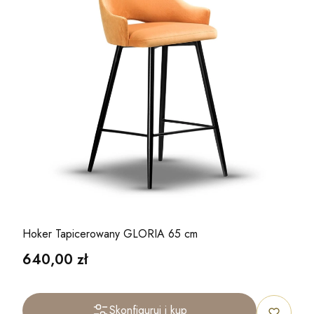
Hoker Tapicerowany GLORIA 65 cm
Cena
640,00 zł
Skonfiguruj i kup