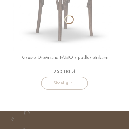
Krzesło Drewniane FABIO z podłokietnikami
Cena
750,00 zł
Skonfiguruj