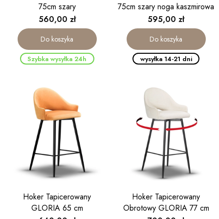
75cm szary
75cm szary noga kaszmirowa
Cena
Cena
560,00 zł
595,00 zł
Do koszyka
Do koszyka
Szybka wysyłka 24h
wysyłka 14-21 dni
Hoker Tapicerowany
Hoker Tapicerowany
GLORIA 65 cm
Obrotowy GLORIA 77 cm