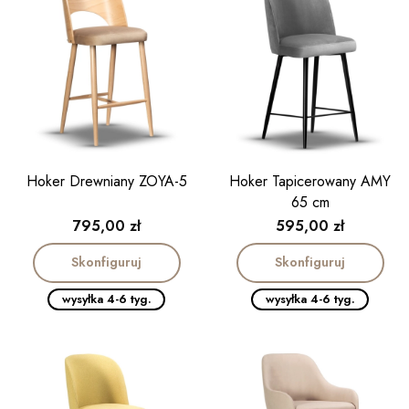
Hoker Drewniany ZOYA-5
Hoker Tapicerowany AMY
65 cm
Cena
Cena
795,00 zł
595,00 zł
Skonfiguruj
Skonfiguruj
wysyłka 4-6 tyg.
wysyłka 4-6 tyg.