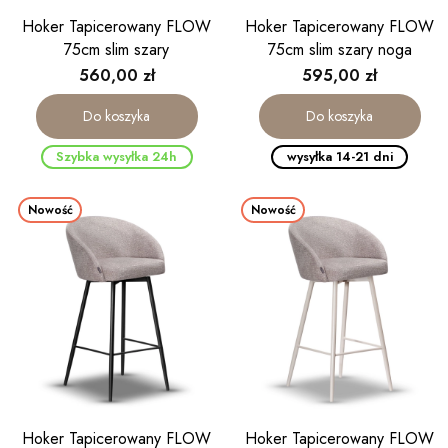
Hoker Tapicerowany FLOW
Hoker Tapicerowany FLOW
75cm slim szary
75cm slim szary noga
kaszmirowa
Cena
Cena
560,00 zł
595,00 zł
Do koszyka
Do koszyka
Szybka wysyłka 24h
wysyłka 14-21 dni
Nowość
Nowość
Hoker Tapicerowany FLOW
Hoker Tapicerowany FLOW