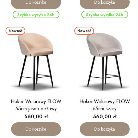
Do koszyka
Do koszyka
Szybka wysyłka 24h
Szybka wysyłka 24h
Nowość
Nowość
Hoker Welurowy FLOW
Hoker Welurowy FLOW
65cm jasno beżowy
65cm szary
Cena
Cena
560,00 zł
560,00 zł
Do koszyka
Do koszyka