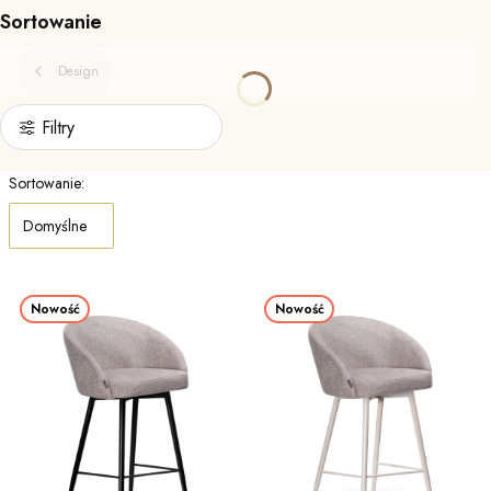
Sortowanie
Design
Filtry
Lista produktów
Sortowanie:
Domyślne
Nowość
Nowość