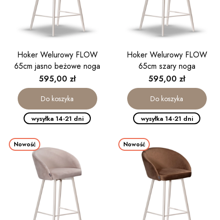
Hoker Welurowy FLOW
Hoker Welurowy FLOW
65cm jasno beżowe noga
65cm szary noga
kaszmirowa
kaszmirowa
Cena
Cena
595,00 zł
595,00 zł
Do koszyka
Do koszyka
wysyłka 14-21 dni
wysyłka 14-21 dni
Nowość
Nowość