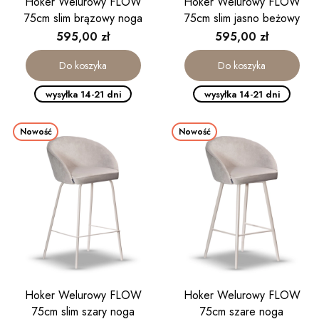
Hoker Welurowy FLOW
Hoker Welurowy FLOW
75cm slim brązowy noga
75cm slim jasno beżowy
kaszmirowa
noga kaszmirowa
Cena
Cena
595,00 zł
595,00 zł
Do koszyka
Do koszyka
wysyłka 14-21 dni
wysyłka 14-21 dni
Nowość
Nowość
Hoker Welurowy FLOW
Hoker Welurowy FLOW
75cm slim szary noga
75cm szare noga