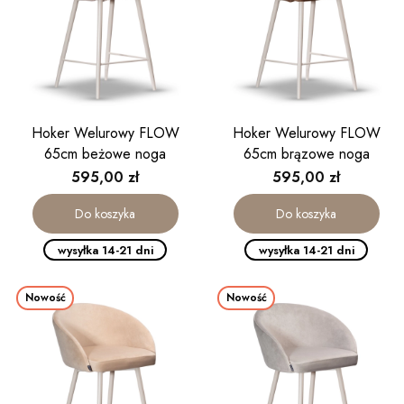
Hoker Welurowy FLOW
Hoker Welurowy FLOW
65cm beżowe noga
65cm brązowe noga
kaszmirowa
kaszmirowa
Cena
Cena
595,00 zł
595,00 zł
Do koszyka
Do koszyka
wysyłka 14-21 dni
wysyłka 14-21 dni
Nowość
Nowość