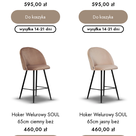
kaszmirowa
kaszmirowa
Cena
Cena
595,00 zł
595,00 zł
Do koszyka
Do koszyka
wysyłka 14-21 dni
wysyłka 14-21 dni
Hoker Welurowy SOUL
Hoker Welurowy SOUL
65cm ciemny beż
65cm jasny beż
Cena
Cena
460,00 zł
460,00 zł