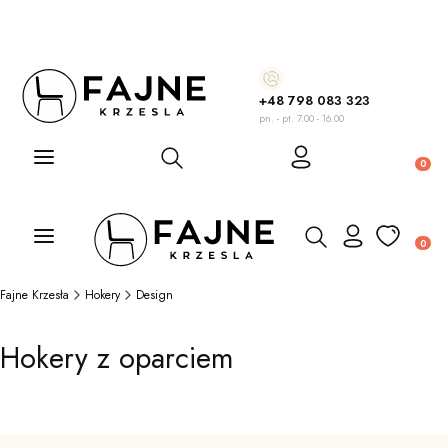
+48 798 083 323
pn. - pt. 7.00 - 16.00
Otwórz wyszukiwarkę
Produ
Otwórz wyszukiwarkę
Produ
Fajne Krzesła
Hokery
Design
Hokery z oparciem