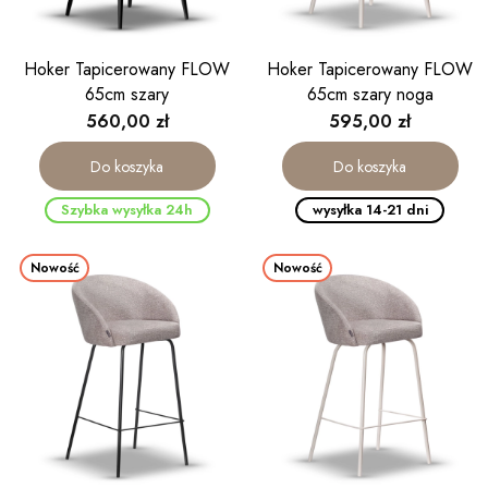
Hoker Tapicerowany FLOW
Hoker Tapicerowany FLOW
65cm szary
65cm szary noga
kaszmirowa
Cena
Cena
560,00 zł
595,00 zł
Do koszyka
Do koszyka
Szybka wysyłka 24h
wysyłka 14-21 dni
Nowość
Nowość