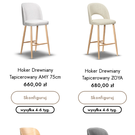
Hoker Drewniany
Hoker Drewniany
Tapicerowany AMY 75cm
Tapicerowany ZOYA
Cena
660,00 zł
Cena
680,00 zł
Skonfiguruj
Skonfiguruj
wysyłka 4-6 tyg.
wysyłka 4-6 tyg.