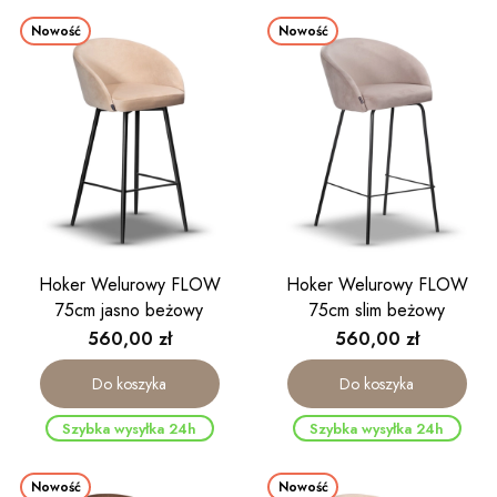
Nowość
Nowość
Hoker Welurowy FLOW
Hoker Welurowy FLOW
75cm jasno beżowy
75cm slim beżowy
Cena
Cena
560,00 zł
560,00 zł
Do koszyka
Do koszyka
Szybka wysyłka 24h
Szybka wysyłka 24h
Nowość
Nowość