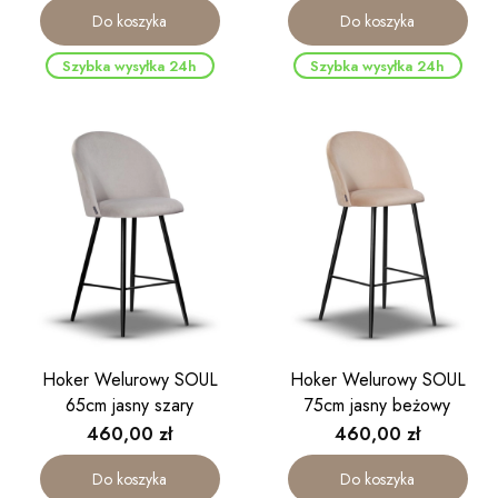
Do koszyka
Do koszyka
Szybka wysyłka 24h
Szybka wysyłka 24h
Hoker Welurowy SOUL
Hoker Welurowy SOUL
65cm jasny szary
75cm jasny beżowy
Cena
Cena
460,00 zł
460,00 zł
Do koszyka
Do koszyka