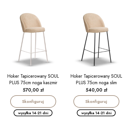
Hoker Tapicerowany SOUL
Hoker Tapicerowany SOUL
PLUS 75cm noga kaszmir
PLUS 75cm noga slim
Cena
Cena
570,00 zł
540,00 zł
Skonfiguruj
Skonfiguruj
wysyłka 14-21 dni
wysyłka 14-21 dni