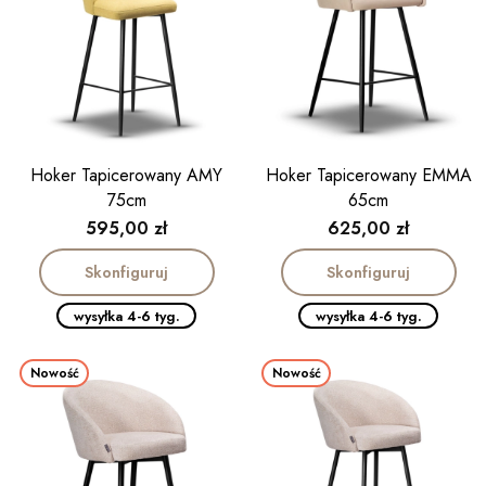
Hoker Tapicerowany AMY
Hoker Tapicerowany EMMA
75cm
65cm
Cena
Cena
595,00 zł
625,00 zł
Skonfiguruj
Skonfiguruj
wysyłka 4-6 tyg.
wysyłka 4-6 tyg.
Nowość
Nowość