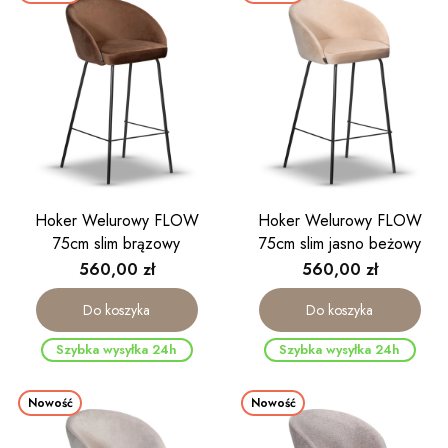
Hoker Welurowy FLOW
Hoker Welurowy FLOW
75cm slim brązowy
75cm slim jasno beżowy
Cena
Cena
560,00 zł
560,00 zł
Do koszyka
Do koszyka
Szybka wysyłka 24h
Szybka wysyłka 24h
Nowość
Nowość