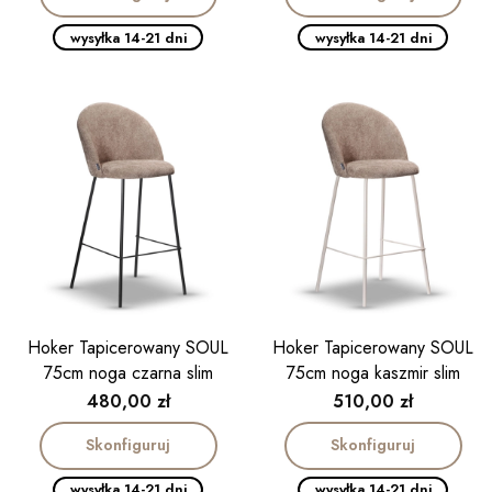
wysyłka 14-21 dni
wysyłka 14-21 dni
Hoker Tapicerowany SOUL
Hoker Tapicerowany SOUL
75cm noga czarna slim
75cm noga kaszmir slim
Cena
Cena
480,00 zł
510,00 zł
Skonfiguruj
Skonfiguruj
wysyłka 14-21 dni
wysyłka 14-21 dni