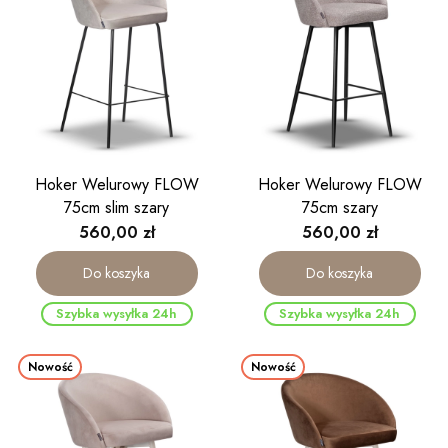
Hoker Welurowy FLOW
Hoker Welurowy FLOW
75cm slim szary
75cm szary
Cena
Cena
560,00 zł
560,00 zł
Do koszyka
Do koszyka
Szybka wysyłka 24h
Szybka wysyłka 24h
Nowość
Nowość