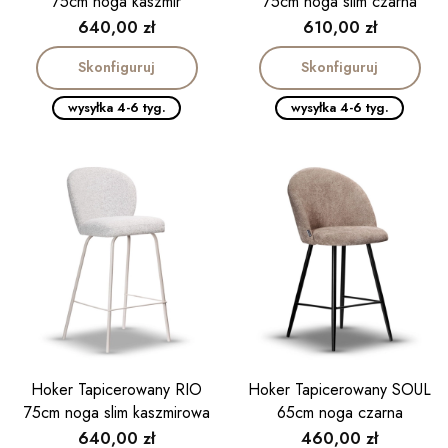
75cm noga kaszmir
75cm noga slim czarna
Cena
Cena
640,00 zł
610,00 zł
Skonfiguruj
Skonfiguruj
wysyłka 4-6 tyg.
wysyłka 4-6 tyg.
Hoker Tapicerowany RIO
Hoker Tapicerowany SOUL
75cm noga slim kaszmirowa
65cm noga czarna
Cena
Cena
640,00 zł
460,00 zł