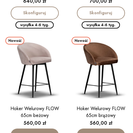
Cena
Cena
640,00 zł
700,00 zł
Skonfiguruj
Skonfiguruj
wysyłka 4-6 tyg.
wysyłka 4-6 tyg.
Nowość
Nowość
Hoker Welurowy FLOW
Hoker Welurowy FLOW
65cm beżowy
65cm brązowy
Cena
Cena
560,00 zł
560,00 zł