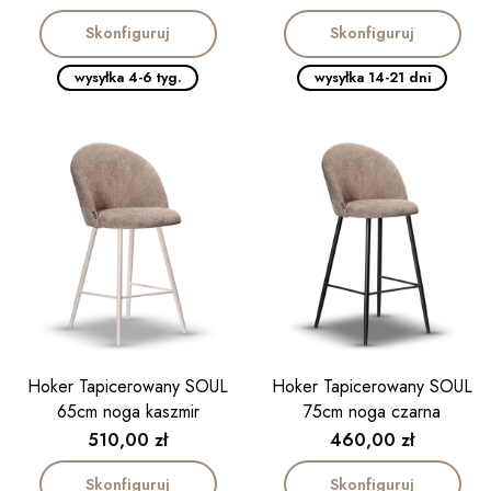
Skonfiguruj
Skonfiguruj
wysyłka 4-6 tyg.
wysyłka 14-21 dni
Hoker Tapicerowany SOUL
Hoker Tapicerowany SOUL
65cm noga kaszmir
75cm noga czarna
Cena
Cena
510,00 zł
460,00 zł
Skonfiguruj
Skonfiguruj