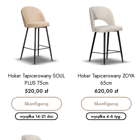
Hoker Tapicerowany SOUL
Hoker Tapicerowany ZOYA
PLUS 75cm
65cm
Cena
Cena
520,00 zł
620,00 zł
Skonfiguruj
Skonfiguruj
wysyłka 14-21 dni
wysyłka 4-6 tyg.