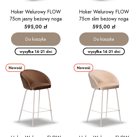
Hoker Welurowy FLOW
Hoker Welurowy FLOW
75cm jasny beżowy noga
75cm slim beżowy noga
kaszmirowa
kaszmirowa
Cena
Cena
595,00 zł
595,00 zł
Do koszyka
Do koszyka
wysyłka 14-21 dni
wysyłka 14-21 dni
Nowość
Nowość