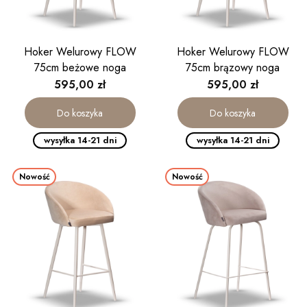
Hoker Welurowy FLOW
Hoker Welurowy FLOW
75cm beżowe noga
75cm brązowy noga
kaszmirowa
kaszmirowa
Cena
Cena
595,00 zł
595,00 zł
Do koszyka
Do koszyka
wysyłka 14-21 dni
wysyłka 14-21 dni
Nowość
Nowość