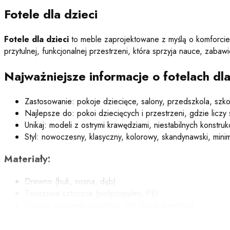
Fotele dla dzieci
Fotele dla dzieci
to meble zaprojektowane z myślą o komforcie
przytulnej, funkcjonalnej przestrzeni, która sprzyja nauce, zaba
Najważniejsze informacje o fotelach dla
Zastosowanie: pokoje dziecięce, salony, przedszkola, szko
Najlepsze do: pokoi dziecięcych i przestrzeni, gdzie liczy
Unikaj: modeli z ostrymi krawędziami, niestabilnych konstrukc
Styl: nowoczesny, klasyczny, kolorowy, skandynawski, minim
Materiały:
Drewno (buk, sosna, dąb)
Tworzywa sztuczne (polipropylen, PE)
Tkaniny obiciowe (poliester, mikrofibra, bawełna)
Skóra ekologiczna
Pianka (HR, pamięciowa)