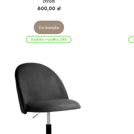
chrom
Cena
600,00 zł
Do koszyka
Szybka wysyłka 24h