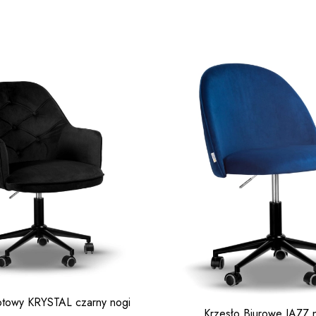
otowy KRYSTAL czarny nogi
Krzesło Biurowe JAZZ n