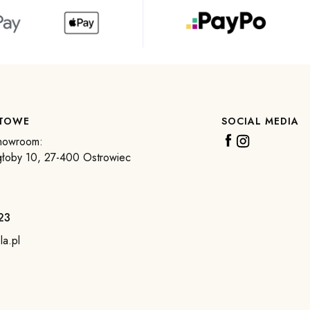
 stylu skandynawskim.
u ruchu.
KTOWE
SOCIAL MEDIA
howroom:
głoby 10, 27-400 Ostrowiec
23
bezpieczeństwo dziecka.
la.pl