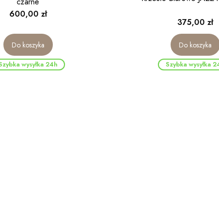
czarne
Cena
600,00 zł
Cena
375,00 zł
Do koszyka
Do koszyka
Szybka wysyłka 24h
Szybka wysyłka 2