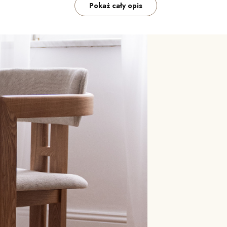
Pokaż cały opis
h)
eczką
roducenta