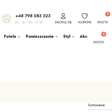
Produkt
+48 798 083 323
pn. - pt. 7.00 - 16.00
ZALOGUJ SIĘ
ULUBIONE
KOSZYK
Produkty w
Fotele
Pomieszczenie
Styl
Akcesoria
O
KOSZYK
Sortowanie: