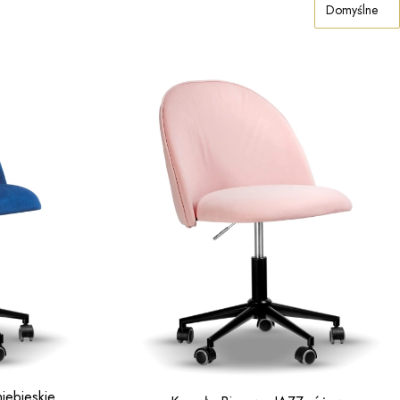
Domyślne
iebieskie