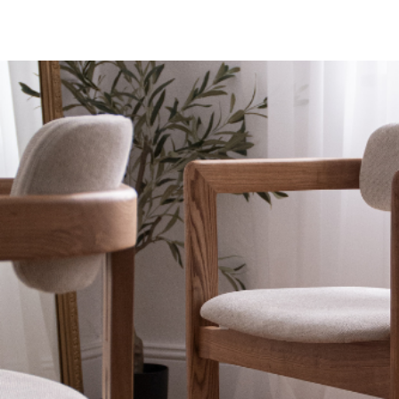
Zalety:
Odporność na uszkodzenia mechaniczne
Łatwość czyszczenia
Kolorowy, atrakcyjny design
Bezpieczeństwo i komfort
Wady:
Mniejsza trwałość w porównaniu do mebli dla dorosłych
Konieczność regularnej wymiany w miarę wzrostu dziecka
Wrażliwość na zabrudzenia (w przypadku tkanin obiciowyc
Konserwacja:
drewno: regularne odkurzanie, czyszczenie wilgotną ścier
tworzywa sztuczne: mycie wodą z mydłem
tkaniny: odkurzanie, czyszczenie zgodnie z zaleceniami p
skóra ekologiczna: czyszczenie wilgotną ściereczką