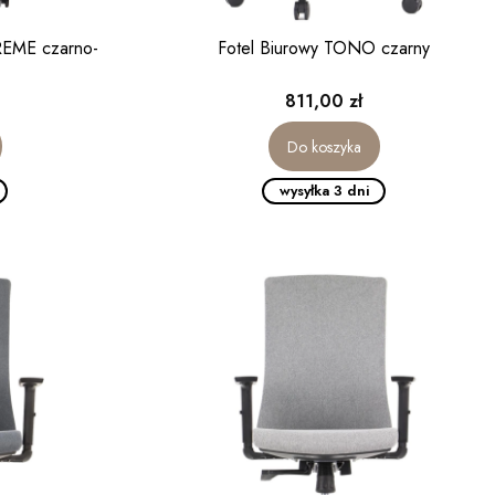
REME czarno-
Fotel Biurowy TONO czarny
Cena
811,00 zł
Do koszyka
wysyłka 3 dni