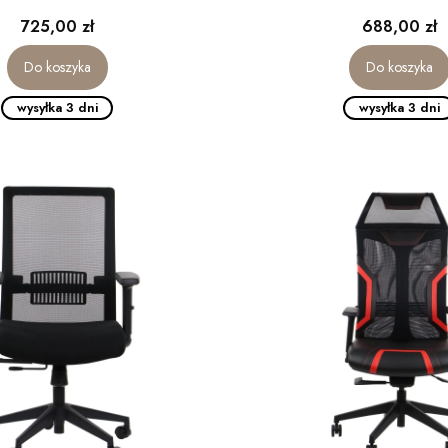
Cena
Cena
725,00 zł
688,00 zł
Do koszyka
Do koszyka
wysyłka 3 dni
wysyłka 3 dni