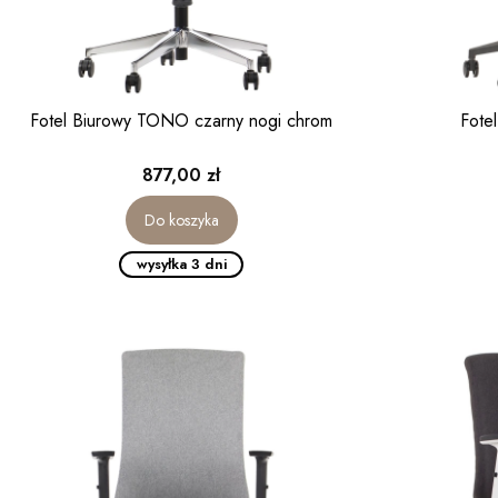
Fotel Biurowy TONO czarny nogi chrom
Fote
Cena
877,00 zł
Do koszyka
wysyłka 3 dni