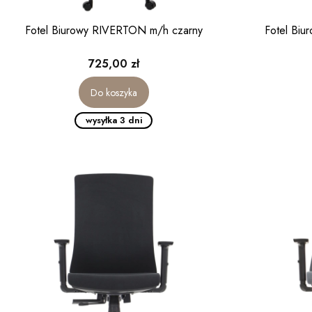
Fotel Biurowy RIVERTON m/h czarny
Fotel Bi
Cena
725,00 zł
Do koszyka
wysyłka 3 dni