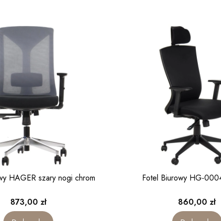
owy HAGER szary nogi chrom
Fotel Biurowy HG-000
Cena
Cena
873,00 zł
860,00 zł