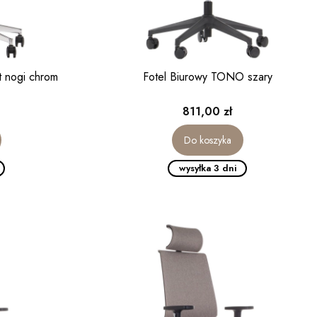
t nogi chrom
Fotel Biurowy TONO szary
Cena
811,00 zł
Do koszyka
wysyłka 3 dni