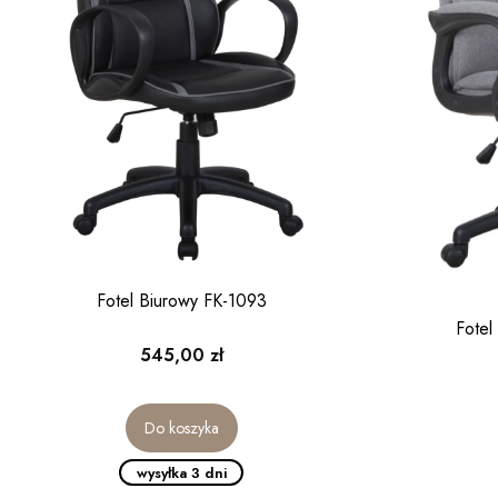
Fotel Biurowy FK-1093
Fotel
Cena
545,00 zł
Do koszyka
wysyłka 3 dni