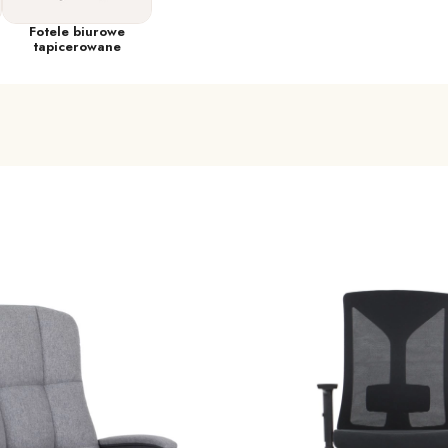
Fotele biurowe
tapicerowane