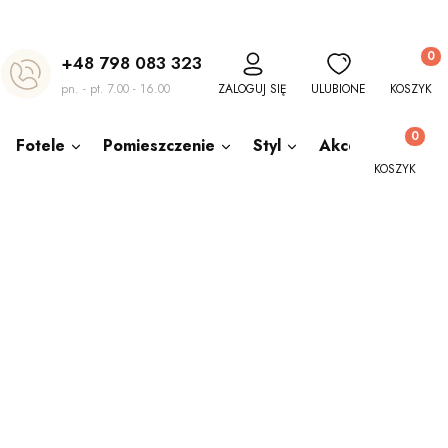
Produkt
+48 798 083 323
pn. - pt. 7.00 - 16.00
ZALOGUJ SIĘ
ULUBIONE
KOSZYK
Produkty w
Fotele
Pomieszczenie
Styl
Akcesoria
O
KOSZYK