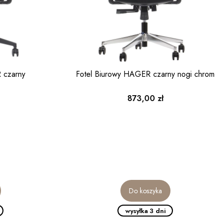
 czarny
Fotel Biurowy HAGER czarny nogi chrom
Cena
873,00 zł
Do koszyka
wysyłka 3 dni