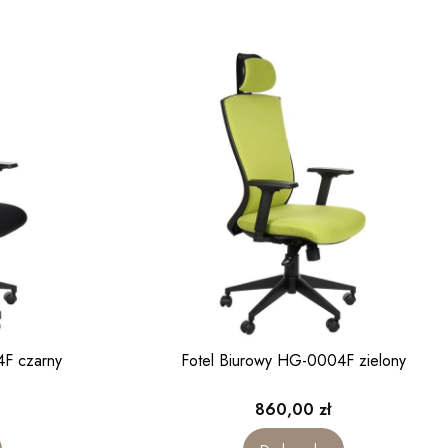
4F czarny
Fotel Biurowy HG-0004F zielony
Cena
860,00 zł