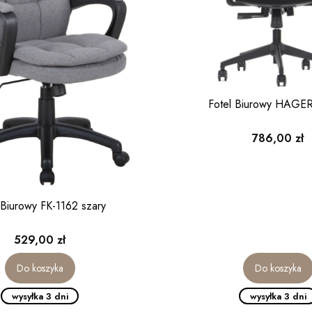
Fotel Biurowy HAGER
Cena
786,00 zł
 Biurowy FK-1162 szary
Cena
529,00 zł
Do koszyka
Do koszyka
wysyłka 3 dni
wysyłka 3 dni