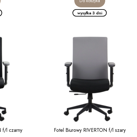
Do koszyka
wysyłka 3 dni
f/l czarny
Fotel Biurowy RIVERTON f/l szary