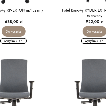
urowy RIVERTON m/l czarny
Fotel Biurowy RYDER EXT
czerwony
Cena
Cena
688,00 zł
922,00 zł
Do koszyka
Do koszyka
wysyłka 3 dni
wysyłka 3 dni