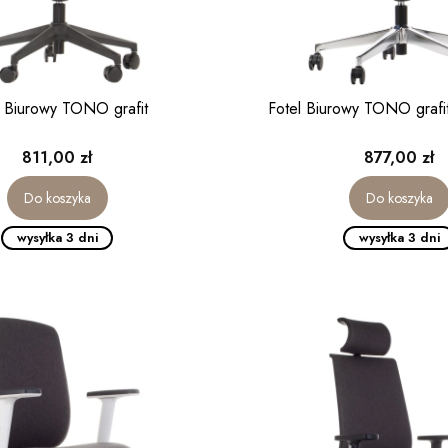
l Biurowy TONO grafit
Fotel Biurowy TONO grafi
Cena
Cena
811,00 zł
877,00 zł
Do koszyka
Do koszyka
wysyłka 3 dni
wysyłka 3 dni