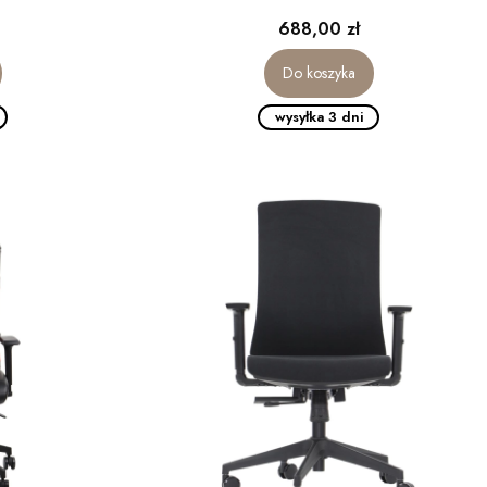
Cena
688,00 zł
Do koszyka
wysyłka 3 dni