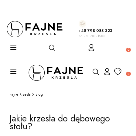
+48 798 083 323
pn. - pt. 7.00 - 16.00
Otwórz wyszukiwarkę
Produ
Otwórz wyszukiwarkę
Produ
Fajne Krzesła
Blog
Jakie krzesła do dębowego
stołu?