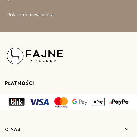
Dołącz do newslettera
PŁATNOŚCI
Linki w stopce
O NAS